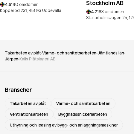
Stockholm AB
4.5
190
omdömen
Kopperöd 231,
451 93
Uddevalla
4.7
163
omdömen
Stallarholmsvägen 25,
12
Takarbeten av plåt
Värme- och sanitetsarbeten
Jämtlands län
Järpen
Kalls Plåtslageri AB
Branscher
Takarbeten av plåt
Värme- och sanitetsarbeten
Ventilationsarbeten
Byggnadssnickeriarbeten
Uthyrning och leasing av bygg- och anläggningsmaskiner