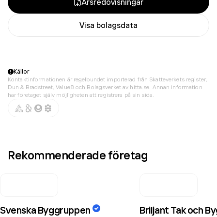
Årsredovisningar
Visa bolagsdata
Källor
Kontaktinformationen är regelbundet importerad från Skatteverkets register,
Dun & Bradstreet, Value8 och Bolagsverket av hitta.se. Annan information
har företaget själv möjligheten att registrera på sin sida.
Rekommenderade företag
Svenska Byggruppen
Briljant Tak och B