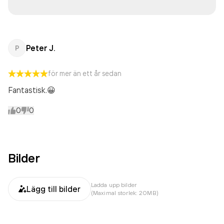
Peter J.
P
för mer än ett år sedan
Fantastisk.😀
0
0
Bilder
Ladda upp bilder
Lägg till bilder
(Maximal storlek: 20MB)