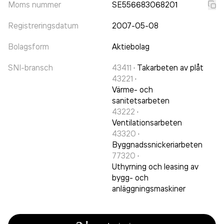
Moms nummer
SE556683068201
Registreringsdatum
2007-05-08
Bolagsform
Aktiebolag
SNI-bransch
43411
·
Takarbeten av plåt
43221
·
Värme- och
sanitetsarbeten
43222
·
Ventilationsarbeten
43320
·
Byggnadssnickeriarbeten
77320
·
Uthyrning och leasing av
bygg- och
anläggningsmaskiner