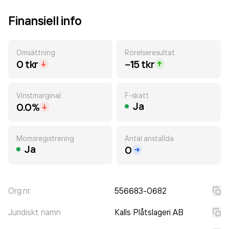
Finansiell info
Omsättning
Rörelseresultat
0 tkr
−15 tkr
Vinstmarginal
F-skatt
Ja
0.0%
Momsregistrering
Antal anställda
Ja
0
Org.nr.
556683-0682
Juridiskt namn
Kalls Plåtslageri AB