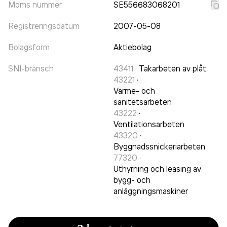
Moms nummer
SE556683068201
Registreringsdatum
2007-05-08
Bolagsform
Aktiebolag
SNI-bransch
43411
·
Takarbeten av plåt
43221
·
Värme- och
sanitetsarbeten
43222
·
Ventilationsarbeten
43320
·
Byggnadssnickeriarbeten
77320
·
Uthyrning och leasing av
bygg- och
anläggningsmaskiner