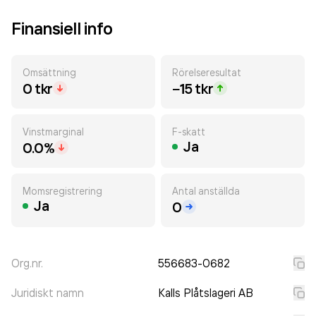
Finansiell info
Omsättning
Rörelseresultat
0 tkr
−15 tkr
Vinstmarginal
F-skatt
Ja
0.0%
Momsregistrering
Antal anställda
Ja
0
Org.nr.
556683-0682
Juridiskt namn
Kalls Plåtslageri AB