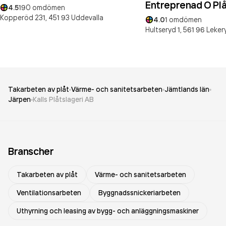
Entreprenad O Plå
4.5
190
omdömen
Kopperöd 231,
451 93
Uddevalla
4.0
1
omdömen
Hultseryd 1,
561 96
Leker
Takarbeten av plåt
Värme- och sanitetsarbeten
Jämtlands län
Järpen
Kalls Plåtslageri AB
Branscher
Takarbeten av plåt
Värme- och sanitetsarbeten
Ventilationsarbeten
Byggnadssnickeriarbeten
Uthyrning och leasing av bygg- och anläggningsmaskiner