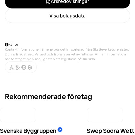
Årsredovisningar
Visa bolagsdata
Källor
Kontaktinformationen är regelbundet importerad från Skatteverkets register,
Dun & Bradstreet, Value8 och Bolagsverket av hitta.se. Annan information
har företaget själv möjligheten att registrera på sin sida.
Rekommenderade företag
Svenska Byggruppen
Swep Södra Wett