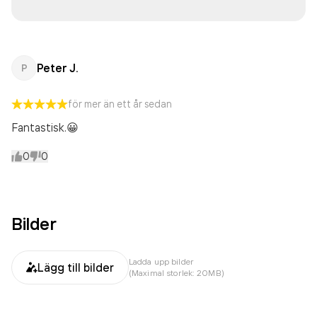
Peter J.
P
för mer än ett år sedan
Fantastisk.😀
0
0
Bilder
Ladda upp bilder
Lägg till bilder
(Maximal storlek: 20MB)