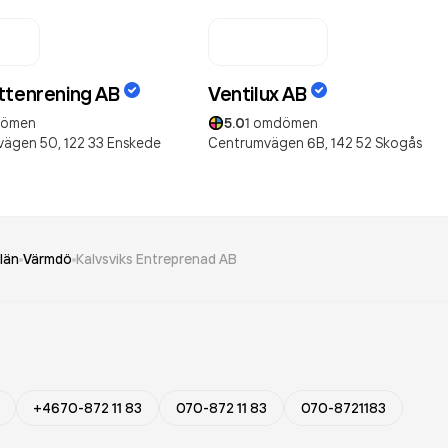
ttenrening AB
Ventilux AB
ömen
5.0
1
omdömen
vägen 50,
122 33
Enskede
Centrumvägen 6B,
142 52
Skogås
län
Värmdö
Kalvsviks Entreprenad AB
+4670-872 11 83
070-872 11 83
070-8721183