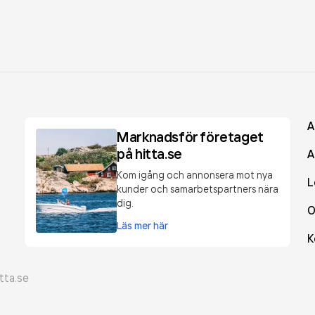
A
Marknadsför företaget
på hitta.se
A
Kom igång och annonsera mot nya
L
kunder och samarbetspartners nära
dig.
O
Läs mer här
K
tta.se