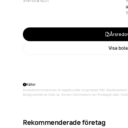
SNI-bransch
a
Årsredov
Visa bol
Källor
Kontaktinformationen är regelbundet importerad från Skatteverkets 
Bolagsverket av hitta.se. Annan information har företaget själv möjli
Rekommenderade företag