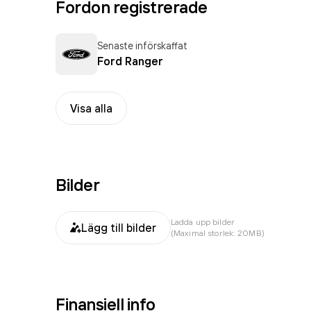
Fordon registrerade
Senaste införskaffat
Ford Ranger
Visa alla
Bilder
Ladda upp bilder
Lägg till bilder
(Maximal storlek: 20MB)
Finansiell info