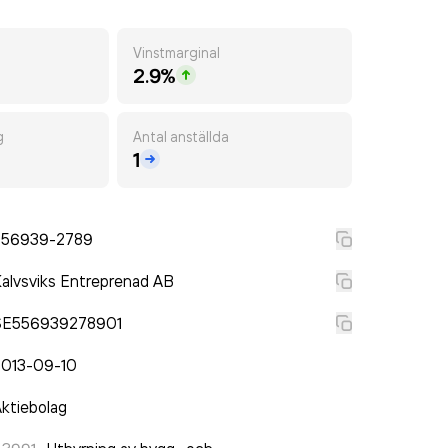
Vinstmarginal
2.9%
g
Antal anställda
1
556939-2789
alvsviks Entreprenad AB
SE556939278901
2013-09-10
ktiebolag