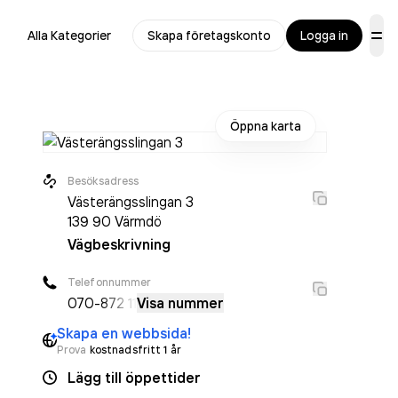
Alla Kategorier
Skapa företagskonto
Logga in
Öppna karta
Besöksadress
Västerängsslingan 3
139 90
Värmdö
Vägbeskrivning
Telefonnummer
070-
872 11
Visa nummer
Skapa en webbsida!
Prova
kostnadsfritt 1 år
Lägg till öppettider