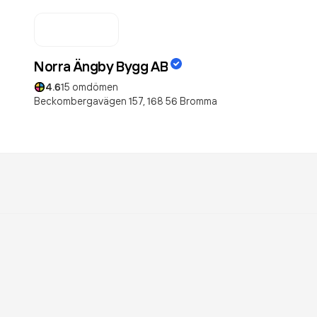
Norra Ängby Bygg AB
4.6
15
omdömen
Beckombergavägen 157,
168 56
Bromma