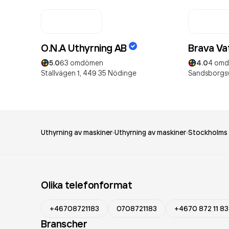
O.N.A Uthyrning AB
Brava Va
5.0
63
omdömen
4.0
4
omd
Stallvägen 1,
449 35
Nödinge
Sandsborgs
Uthyrning av maskiner
Uthyrning av maskiner
Stockholms 
Olika telefonformat
+46708721183
0708721183
+4670 872 11 83
Branscher