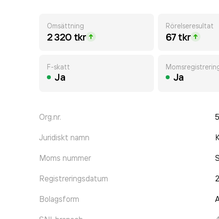
Omsättning
Rörelseresultat
2 320 tkr
67 tkr
F-skatt
Momsregistrerin
Ja
Ja
Org.nr.
Juridiskt namn
K
Moms nummer
Registreringsdatum
Bolagsform
A