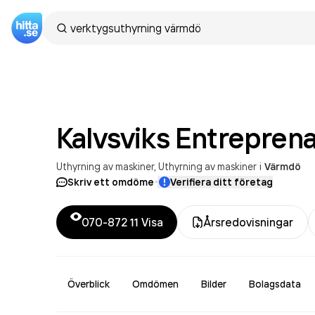
Kalvsviks Entrepren
Uthyrning av maskiner
Uthyrning av maskiner
i
Värmdö
·
Skriv ett omdöme
Verifiera ditt företag
070-872 11
Visa
Årsredovisningar
Överblick
Omdömen
Bilder
Bolagsdata