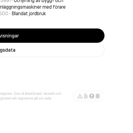
43991
·
Uthyrning av bygg- och
nläggningsmaskiner med förare
1500
·
Blandat jordbruk
isningar
agsdata
register, Dun & Bradstreet, Value8 och
gheten att registrera på sin sida.