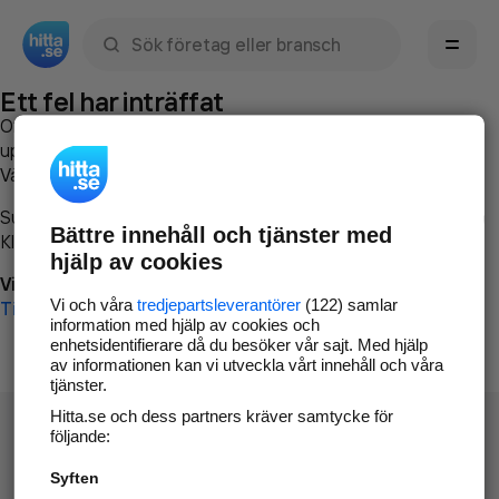
Sök namn, gata, ort, telefon, företag, sökord
Ett fel har inträffat
Om du vill kan du
kontakta hitta.se
och beskriva hur felet
uppstod så att vi lättare och snabbare kan avhjälpa det.
Vänligen försök med följande:
Surfa till
www.hitta.se
Bättre innehåll och tjänster med
Klicka på
Tillbaka-knappen
i webbläsaren och försök igen
hjälp av cookies
Vi beklagar besväret!
Vi och våra
tredjepartsleverantörer
(122) samlar
Till startsidan
information med hjälp av cookies och
enhetsidentifierare då du besöker vår sajt. Med hjälp
av informationen kan vi utveckla vårt innehåll och våra
tjänster.
Hitta.se och dess partners kräver samtycke för
följande:
Syften
Hitta.se - Gratis nummerupplysning.