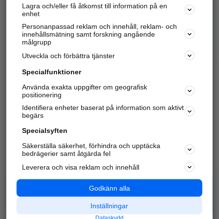
Lagra och/eller få åtkomst till information på en
Sök företag, personer och platser.
enhet
Personanpassad reklam och innehåll, reklam- och
Hitta telefonnummer, adresser, företagsinfo mm.
innehållsmätning samt forskning angående
målgrupp
Utveckla och förbättra tjänster
Marknadsför företaget
på hitta.se
Specialfunktioner
Använda exakta uppgifter om geografisk
Kom igång och annonsera mot
positionering
nya kunder och
Identifiera enheter baserat på information som aktivt
samarbetspartners nära dig.
begärs
Läs mer här
Specialsyften
Säkerställa säkerhet, förhindra och upptäcka
Alla kategorier
Populära sökningar
bedrägerier samt åtgärda fel
Leverera och visa reklam och innehåll
API & Kartor
Annonsera
Logga in
Integritet
Godkänn alla
Om oss
Nödnummer
Inställningar
Dataskydd