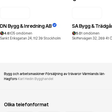
DN Bygg & Inredning AB
SA Bygg & Trädgå
4.6
105
omdömen
5.0
1
omdömen
Sankt Eriksgatan 24,
112 39
Stockholm
Skiffervägen 32,
269 41
Ö
Bygg och arbetsmaskiner
Försäljning av trävaror
Värmlands län
Hagfors
Karl Hedin Bygghandel
Olika telefonformat