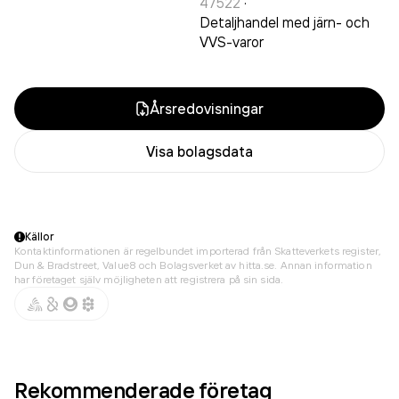
47522
·
Detaljhandel med järn- och
VVS-varor
Årsredovisningar
Visa bolagsdata
Källor
Kontaktinformationen är regelbundet importerad från Skatteverkets register,
Dun & Bradstreet, Value8 och Bolagsverket av hitta.se. Annan information
har företaget själv möjligheten att registrera på sin sida.
Rekommenderade företag