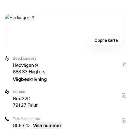
personer sedan 2023 då det jobbade 495 personer på
företaget. Bolaget är ett aktiebolag som varit aktivt sedan
1972. Karl Hedin Bygghandel
omsatte
3 139 530 000,00 kr
senaste räkenskapsåret (2024).
Öppna karta
Besöksadress
Hedvägen 9
683 33
Hagfors
Vägbeskrivning
Adress
Box
320
791 27
Falun
Telefonnummer
0563
-127
Visa nummer