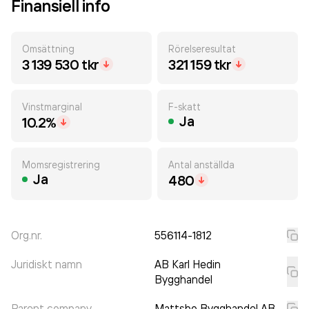
Finansiell info
Omsättning
Rörelseresultat
3 139 530 tkr
321 159 tkr
Vinstmarginal
F-skatt
Ja
10.2%
Momsregistrering
Antal anställda
Ja
480
Org.nr.
556114-1812
Juridiskt namn
AB Karl Hedin
Bygghandel
Parent company
Mattsbo Bygghandel AB