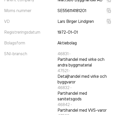
Moms nummer
SE556114181201
VD
Lars Birger Lindgren
Registreringsdatum
1972-01-01
Bolagsform
Aktiebolag
SNI-bransch
46831
·
Partihandel med virke och
andra byggmaterial
47521
·
Detaljhandel med virke och
byggvaror
46832
·
Partihandel med
sanitetsgods
46842
·
Partihandel med VVS-varor