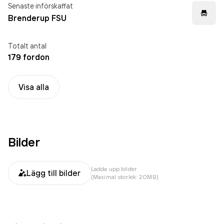
Senaste införskaffat
Brenderup FSU
Totalt antal
179 fordon
Visa alla
Bilder
Ladda upp bilder
Lägg till bilder
(Maximal storlek: 20MB)