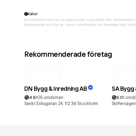
Källor
Kontaktinformationen är regelbundet importerad från Skatteverkets 
Bolagsverket av hitta.se. Annan information har företaget själv möjli
Rekommenderade företag
DN Bygg & Inredning AB
SA Bygg 
4.6
105
omdömen
5.0
1
omd
Sankt Eriksgatan 24,
112 39
Stockholm
Skiffervägen