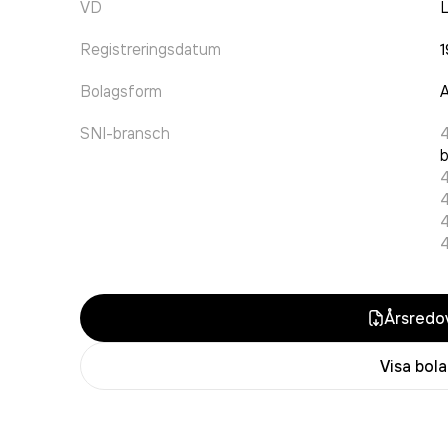
VD
L
Registreringsdatum
1
Bolagsform
A
SNI-bransch
b
Årsredov
Visa bol