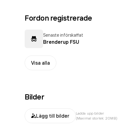
Fordon registrerade
Senaste införskaffat
Brenderup FSU
Visa alla
Bilder
Ladda upp bilder
Lägg till bilder
(Maximal storlek: 20MB)