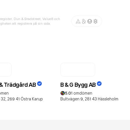
register, Dun & Bradstreet, Value8 och
gheten att registrera på sin sida.
& Trädgård AB
B & G Bygg AB
ömen
5.0
1
omdömen
 32,
269 41
Östra Karup
Bultvägen 9,
281 43
Hässleholm