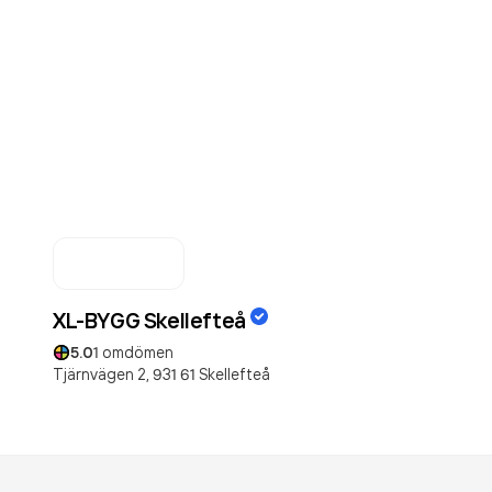
XL-BYGG Skellefteå
5.0
1
omdömen
Tjärnvägen 2,
931 61
Skellefteå