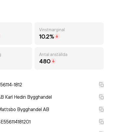
Vinstmarginal
10.2%
g
Antal anställda
480
56114-1812
B Karl Hedin Bygghandel
Mattsbo Bygghandel AB
E556114181201