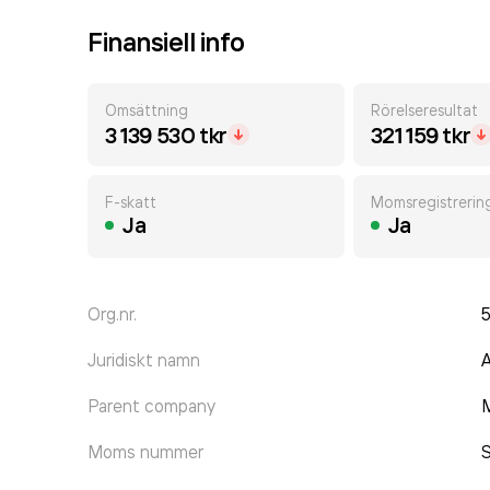
Finansiell info
Omsättning
Rörelseresultat
3 139 530 tkr
321 159 tkr
F-skatt
Momsregistrerin
Ja
Ja
Org.nr.
5
Juridiskt namn
A
Parent company
Moms nummer
S