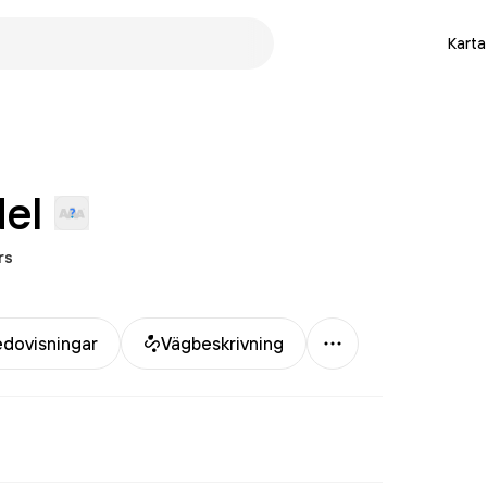
Karta
el
rs
Mer
edovisningar
Vägbeskrivning