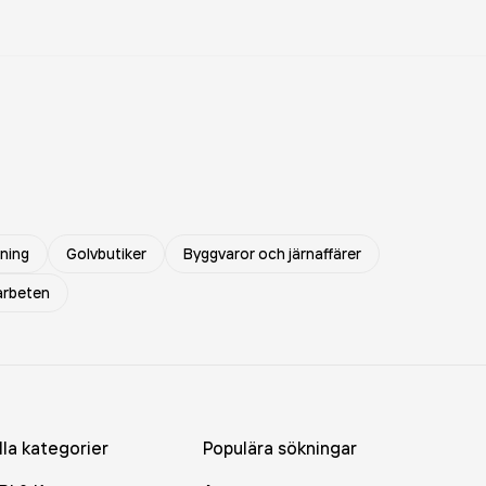
dning
Golvbutiker
Byggvaror och järnaffärer
arbeten
lla kategorier
Populära sökningar