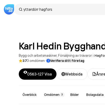
Karl Hedin
Bygghand
Bygg och arbetsmaskiner
Försäljning av trävaror
i
Hagfo
·
3.7
3
omdömen
Verifiera ditt företag
0563-127
Visa
Webbsida
Årsr
Överblick
Omdömen
Bilder
Bolagsdata
3