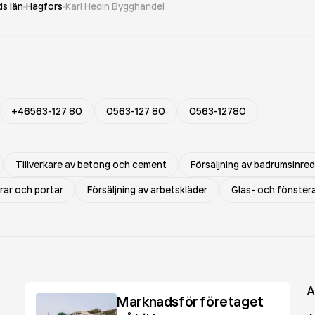
s län
Hagfors
Karl Hedin Bygghandel
+46563-127 80
0563-127 80
0563-12780
Tillverkare av betong och cement
Försäljning av badrumsinre
rrar och portar
Försäljning av arbetskläder
Glas- och fönster
A
Marknadsför företaget