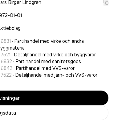
ars Birger Lindgren
972-01-01
ktiebolag
46831
·
Partihandel med virke och andra
yggmaterial
47521
·
Detaljhandel med virke och byggvaror
46832
·
Partihandel med sanitetsgods
46842
·
Partihandel med VVS-varor
47522
·
Detaljhandel med järn- och VVS-varor
isningar
agsdata