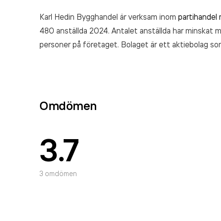
Karl Hedin Bygghandel är verksam inom
partihandel
480 anställda 2024. Antalet anställda har minskat
personer på företaget. Bolaget är ett aktiebolag so
omsatte 3 139 530 000,00 kr
senaste räkenskapså
Omdömen
3.7
3
omdömen