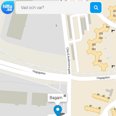
×
Bagarn