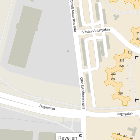
×
Reveljen