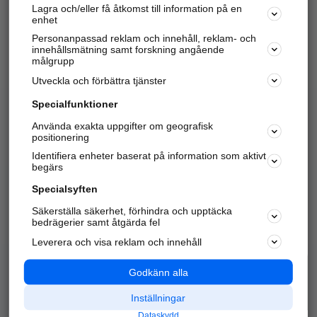
Lagra och/eller få åtkomst till information på en
Sök företag, personer och platser.
enhet
Personanpassad reklam och innehåll, reklam- och
Hitta telefonnummer, adresser, företagsinfo mm.
innehållsmätning samt forskning angående
målgrupp
Utveckla och förbättra tjänster
Marknadsför företaget
på hitta.se
Specialfunktioner
Använda exakta uppgifter om geografisk
Kom igång och annonsera mot
positionering
nya kunder och
Identifiera enheter baserat på information som aktivt
samarbetspartners nära dig.
begärs
Läs mer här
Specialsyften
Säkerställa säkerhet, förhindra och upptäcka
Alla kategorier
Populära sökningar
bedrägerier samt åtgärda fel
Leverera och visa reklam och innehåll
API & Kartor
Annonsera
Logga in
Integritet
Godkänn alla
Om oss
Nödnummer
Inställningar
Dataskydd