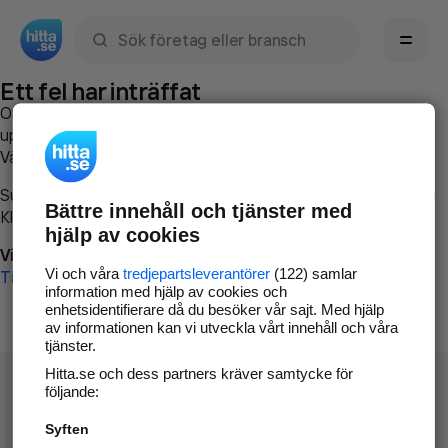
Sök namn, gata, ort, telefon, företag, sökord
Ett fel har inträffat
Om du vill kan du
kontakta hitta.se
och beskriva hur felet
uppstod så att vi lättare och snabbare kan avhjälpa det.
Vänligen försök med följande:
Surfa till
www.hitta.se
Bättre innehåll och tjänster med
Klicka på
Tillbaka-knappen
i webbläsaren och försök igen
hjälp av cookies
Vi beklagar besväret!
Vi och våra
tredjepartsleverantörer
(122) samlar
Till startsidan
information med hjälp av cookies och
enhetsidentifierare då du besöker vår sajt. Med hjälp
av informationen kan vi utveckla vårt innehåll och våra
tjänster.
Hitta.se och dess partners kräver samtycke för
följande:
Syften
Hitta.se - Gratis nummerupplysning.