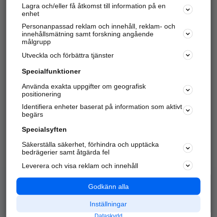
Lagra och/eller få åtkomst till information på en
Sök företag, personer och platser.
enhet
Personanpassad reklam och innehåll, reklam- och
Hitta telefonnummer, adresser, företagsinfo mm.
innehållsmätning samt forskning angående
målgrupp
Utveckla och förbättra tjänster
Marknadsför företaget
på hitta.se
Specialfunktioner
Använda exakta uppgifter om geografisk
Kom igång och annonsera mot
positionering
nya kunder och
Identifiera enheter baserat på information som aktivt
samarbetspartners nära dig.
begärs
Läs mer här
Specialsyften
Säkerställa säkerhet, förhindra och upptäcka
Alla kategorier
Populära sökningar
bedrägerier samt åtgärda fel
Leverera och visa reklam och innehåll
API & Kartor
Annonsera
Logga in
Integritet
Godkänn alla
Om oss
Nödnummer
Inställningar
Dataskydd