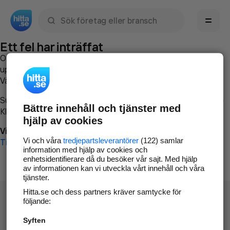
Sök namn, gata, ort, telefon, företag, sökord
Ett fel har inträffat
Om du vill kan du
kontakta hitta.se
och beskriva hur felet
uppstod så att vi lättare och snabbare kan avhjälpa det.
Vänligen försök med följande:
Surfa till
www.hitta.se
Bättre innehåll och tjänster med
Klicka på
Tillbaka-knappen
i webbläsaren och försök igen
hjälp av cookies
Vi beklagar besväret!
Vi och våra
tredjepartsleverantörer
(122) samlar
Till startsidan
information med hjälp av cookies och
enhetsidentifierare då du besöker vår sajt. Med hjälp
av informationen kan vi utveckla vårt innehåll och våra
tjänster.
Hitta.se och dess partners kräver samtycke för
följande:
Syften
Hitta.se - Gratis nummerupplysning.