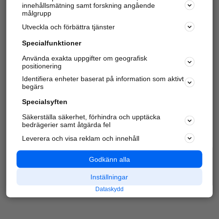
innehållsmätning samt forskning angående
Har du redan verifierat ditt företag?
Logga in
målgrupp
Utveckla och förbättra tjänster
Specialfunktioner
Varje vecka besöker du och
4 miljoner
andra
Använda exakta uppgifter om geografisk
positionering
härliga användare oss för att hitta rätt lokal
information om företag, privatpersoner och
Identifiera enheter baserat på information som aktivt
platser.
begärs
Specialsyften
Säkerställa säkerhet, förhindra och upptäcka
bedrägerier samt åtgärda fel
Leverera och visa reklam och innehåll
Godkänn alla
Inställningar
Dataskydd