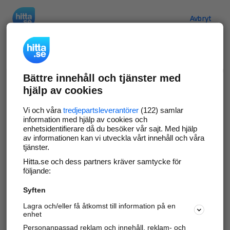
Hitta.se
Avbryt
Verifiera ditt företag
Bättre innehåll och tjänster med
Gör som
69 567
företag
- ta kontroll över din
hjälp av cookies
företagssida på hitta.se och syns bättre mot
kunder i ditt närområde. Helt kostnadsfritt.
Vi och våra
tredjepartsleverantörer
(122) samlar
information med hjälp av cookies och
enhetsidentifierare då du besöker vår sajt. Med hjälp
av informationen kan vi utveckla vårt innehåll och våra
tjänster.
Uppdatera din företagsinformation
Hitta.se och dess partners kräver samtycke för
Svara på och hantera dina omdömen
följande:
Syften
Gå vidare
Lagra och/eller få åtkomst till information på en
enhet
Personanpassad reklam och innehåll, reklam- och