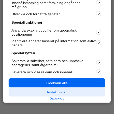
innehållsmätning samt forskning angående
Har du redan verifierat ditt företag?
Logga in
målgrupp
Utveckla och förbättra tjänster
Specialfunktioner
Varje vecka besöker du och
4 miljoner
andra
Använda exakta uppgifter om geografisk
positionering
härliga användare oss för att hitta rätt lokal
information om företag, privatpersoner och
Identifiera enheter baserat på information som aktivt
platser.
begärs
Specialsyften
Säkerställa säkerhet, förhindra och upptäcka
bedrägerier samt åtgärda fel
Leverera och visa reklam och innehåll
Godkänn alla
Inställningar
Dataskydd