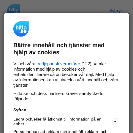
Hitta.se
Avbryt
Verifiera ditt företag
Bättre innehåll och tjänster med
Gör som
69 574
företag
- ta kontroll över din
hjälp av cookies
företagssida på hitta.se och syns bättre mot
kunder i ditt närområde. Helt kostnadsfritt.
Vi och våra
tredjepartsleverantörer
(122) samlar
information med hjälp av cookies och
enhetsidentifierare då du besöker vår sajt. Med hjälp
av informationen kan vi utveckla vårt innehåll och våra
tjänster.
Uppdatera din företagsinformation
Hitta.se och dess partners kräver samtycke för
Svara på och hantera dina omdömen
följande:
Syften
Gå vidare
Lagra och/eller få åtkomst till information på en
enhet
Personanpassad reklam och innehåll, reklam- och