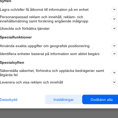
Syften
Lagra och/eller få åtkomst till information på en enhet
Personanpassad reklam och innehåll, reklam- och
innehållsmätning samt forskning angående målgrupp
Varje vecka besöker du och
4 miljoner
andra härliga användar
Utveckla och förbättra tjänster
oss för att hitta rätt lokal information om företag,
privatpersoner och platser.
Specialfunktioner
Använda exakta uppgifter om geografisk positionering
Identifiera enheter baserat på information som aktivt begärs
Specialsyften
Säkerställa säkerhet, förhindra och upptäcka bedrägerier samt
åtgärda fel
Leverera och visa reklam och innehåll
Dataskydd
Inställningar
Godkänn alla