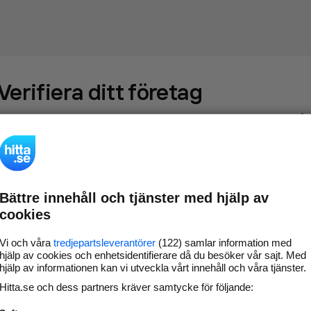
Verifiera ditt företag
Gör som
69 572
företag
- ta kontroll över din företagssida på
hitta.se och syns bättre mot kunder i ditt närområde. Helt
kostnadsfritt.
Bättre innehåll och tjänster med hjälp av
Uppdatera din
Svara på och hantera dina
cookies
företagsinformation
omdömen
Gå vidare
Vi och våra
tredjepartsleverantörer
(122) samlar information med
hjälp av cookies och enhetsidentifierare då du besöker vår sajt. Med
hjälp av informationen kan vi utveckla vårt innehåll och våra tjänster.
Hitta.se och dess partners kräver samtycke för följande:
Har du redan verifierat ditt företag?
Logga in