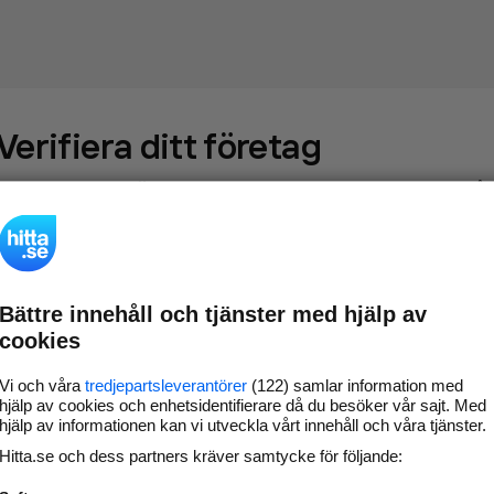
Verifiera ditt företag
Gör som
69 545
företag
- ta kontroll över din företagssida på
hitta.se och syns bättre mot kunder i ditt närområde. Helt
kostnadsfritt.
Bättre innehåll och tjänster med hjälp av
Uppdatera din
Svara på och hantera dina
cookies
företagsinformation
omdömen
Gå vidare
Vi och våra
tredjepartsleverantörer
(122) samlar information med
hjälp av cookies och enhetsidentifierare då du besöker vår sajt. Med
hjälp av informationen kan vi utveckla vårt innehåll och våra tjänster.
Hitta.se och dess partners kräver samtycke för följande:
Har du redan verifierat ditt företag?
Logga in