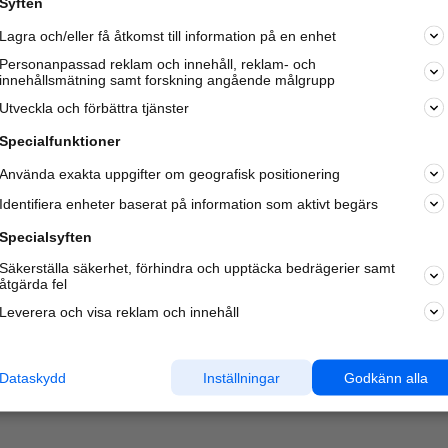
Syften
Lagra och/eller få åtkomst till information på en enhet
Personanpassad reklam och innehåll, reklam- och
innehållsmätning samt forskning angående målgrupp
Varje vecka besöker du och
4 miljoner
andra härliga användar
Utveckla och förbättra tjänster
oss för att hitta rätt lokal information om företag,
privatpersoner och platser.
Specialfunktioner
Använda exakta uppgifter om geografisk positionering
Identifiera enheter baserat på information som aktivt begärs
Specialsyften
Säkerställa säkerhet, förhindra och upptäcka bedrägerier samt
åtgärda fel
Leverera och visa reklam och innehåll
Dataskydd
Inställningar
Godkänn alla