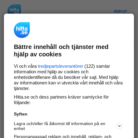
Hitta.se
Avbryt
Verifiera ditt företag
Bättre innehåll och tjänster med
Gör som
69 550
företag
- ta kontroll över din
hjälp av cookies
företagssida på hitta.se och syns bättre mot
kunder i ditt närområde. Helt kostnadsfritt.
Vi och våra
tredjepartsleverantörer
(122) samlar
information med hjälp av cookies och
enhetsidentifierare då du besöker vår sajt. Med hjälp
av informationen kan vi utveckla vårt innehåll och våra
tjänster.
Uppdatera din företagsinformation
Hitta.se och dess partners kräver samtycke för
Svara på och hantera dina omdömen
följande:
Syften
Gå vidare
Lagra och/eller få åtkomst till information på en
enhet
Personanpassad reklam och innehåll, reklam- och