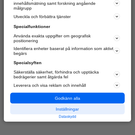
innehållsmätning samt forskning angående
Har du redan verifierat ditt företag?
Logga in
målgrupp
Utveckla och förbättra tjänster
Specialfunktioner
Varje vecka besöker du och
4 miljoner
andra
Använda exakta uppgifter om geografisk
positionering
härliga användare oss för att hitta rätt lokal
information om företag, privatpersoner och
Identifiera enheter baserat på information som aktivt
platser.
begärs
Specialsyften
Säkerställa säkerhet, förhindra och upptäcka
bedrägerier samt åtgärda fel
Leverera och visa reklam och innehåll
Godkänn alla
Inställningar
Dataskydd