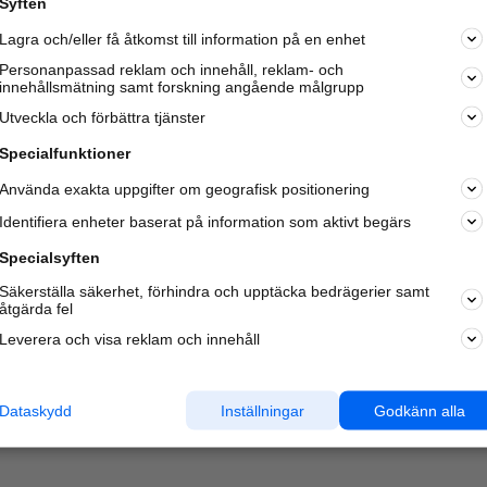
Syften
Lagra och/eller få åtkomst till information på en enhet
Personanpassad reklam och innehåll, reklam- och
innehållsmätning samt forskning angående målgrupp
Varje vecka besöker du och
4 miljoner
andra härliga användar
Utveckla och förbättra tjänster
oss för att hitta rätt lokal information om företag,
privatpersoner och platser.
Specialfunktioner
Använda exakta uppgifter om geografisk positionering
Identifiera enheter baserat på information som aktivt begärs
Specialsyften
Säkerställa säkerhet, förhindra och upptäcka bedrägerier samt
åtgärda fel
Leverera och visa reklam och innehåll
Dataskydd
Inställningar
Godkänn alla