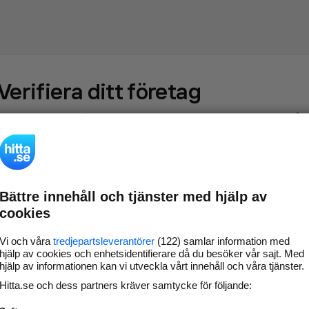
Verifiera ditt företag
Gör som
69 571
företag
- ta kontroll över din företagssida på
hitta.se och syns bättre mot kunder i ditt närområde. Helt
kostnadsfritt.
Bättre innehåll och tjänster med hjälp av
Uppdatera din
Svara på och hantera dina
cookies
företagsinformation
omdömen
Gå vidare
Vi och våra
tredjepartsleverantörer
(122) samlar information med
hjälp av cookies och enhetsidentifierare då du besöker vår sajt. Med
hjälp av informationen kan vi utveckla vårt innehåll och våra tjänster.
Hitta.se och dess partners kräver samtycke för följande:
Har du redan verifierat ditt företag?
Logga in