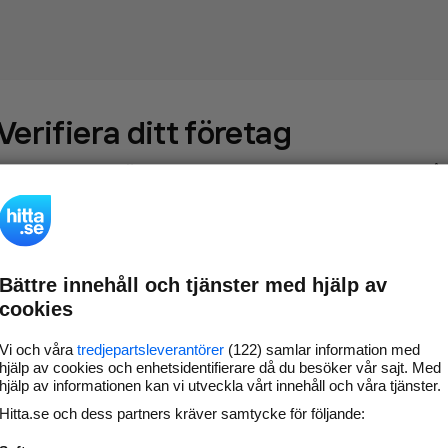
Verifiera ditt företag
Gör som
69 547
företag
- ta kontroll över din företagssida på
hitta.se och syns bättre mot kunder i ditt närområde. Helt
kostnadsfritt.
Bättre innehåll och tjänster med hjälp av
Uppdatera din
Svara på och hantera dina
cookies
företagsinformation
omdömen
Gå vidare
Vi och våra
tredjepartsleverantörer
(122) samlar information med
hjälp av cookies och enhetsidentifierare då du besöker vår sajt. Med
hjälp av informationen kan vi utveckla vårt innehåll och våra tjänster.
Hitta.se och dess partners kräver samtycke för följande:
Har du redan verifierat ditt företag?
Logga in