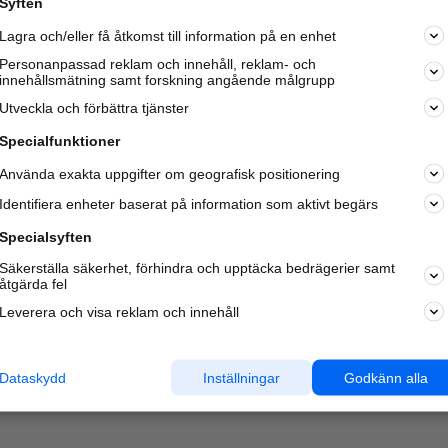
Syften
Lagra och/eller få åtkomst till information på en enhet
Personanpassad reklam och innehåll, reklam- och
innehållsmätning samt forskning angående målgrupp
Varje vecka besöker du och
4 miljoner
andra härliga användar
Utveckla och förbättra tjänster
oss för att hitta rätt lokal information om företag,
privatpersoner och platser.
Specialfunktioner
Använda exakta uppgifter om geografisk positionering
Identifiera enheter baserat på information som aktivt begärs
Specialsyften
Säkerställa säkerhet, förhindra och upptäcka bedrägerier samt
åtgärda fel
Leverera och visa reklam och innehåll
Dataskydd
Inställningar
Godkänn alla