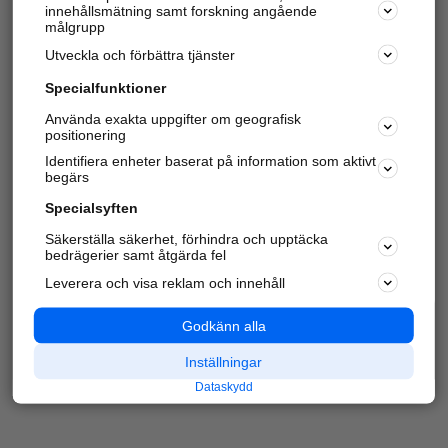
innehållsmätning samt forskning angående
Har du redan verifierat ditt företag?
Logga in
målgrupp
Utveckla och förbättra tjänster
Specialfunktioner
Varje vecka besöker du och
4 miljoner
andra
Använda exakta uppgifter om geografisk
positionering
härliga användare oss för att hitta rätt lokal
information om företag, privatpersoner och
Identifiera enheter baserat på information som aktivt
platser.
begärs
Specialsyften
Säkerställa säkerhet, förhindra och upptäcka
bedrägerier samt åtgärda fel
Leverera och visa reklam och innehåll
Godkänn alla
Inställningar
Dataskydd