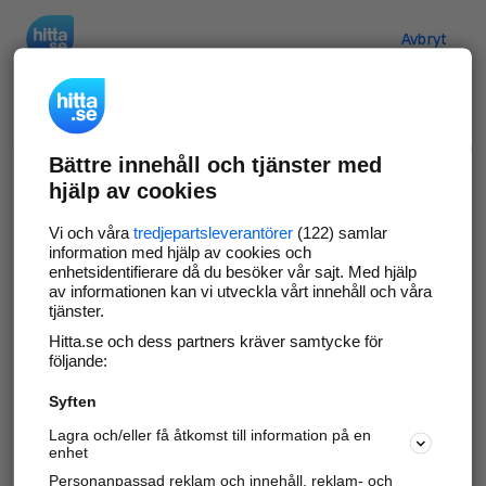
Hitta.se
Avbryt
Verifiera ditt företag
Bättre innehåll och tjänster med
Gör som
69 529
företag
- ta kontroll över din
hjälp av cookies
företagssida på hitta.se och syns bättre mot
kunder i ditt närområde. Helt kostnadsfritt.
Vi och våra
tredjepartsleverantörer
(122) samlar
information med hjälp av cookies och
enhetsidentifierare då du besöker vår sajt. Med hjälp
av informationen kan vi utveckla vårt innehåll och våra
tjänster.
Uppdatera din företagsinformation
Hitta.se och dess partners kräver samtycke för
Svara på och hantera dina omdömen
följande:
Syften
Gå vidare
Lagra och/eller få åtkomst till information på en
enhet
Personanpassad reklam och innehåll, reklam- och