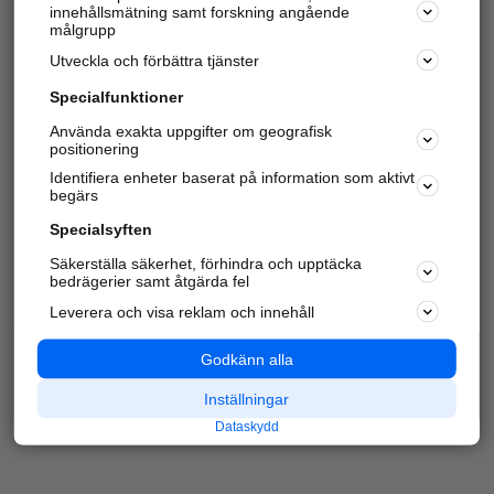
innehållsmätning samt forskning angående
Har du redan verifierat ditt företag?
Logga in
målgrupp
Utveckla och förbättra tjänster
Specialfunktioner
Varje vecka besöker du och
4 miljoner
andra
Använda exakta uppgifter om geografisk
positionering
härliga användare oss för att hitta rätt lokal
information om företag, privatpersoner och
Identifiera enheter baserat på information som aktivt
platser.
begärs
Specialsyften
Säkerställa säkerhet, förhindra och upptäcka
bedrägerier samt åtgärda fel
Leverera och visa reklam och innehåll
Godkänn alla
Inställningar
Dataskydd