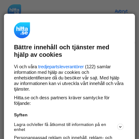
Hitta.se
Avbryt
Verifiera ditt företag
Bättre innehåll och tjänster med
Gör som
69 563
företag
- ta kontroll över din
hjälp av cookies
företagssida på hitta.se och syns bättre mot
kunder i ditt närområde. Helt kostnadsfritt.
Vi och våra
tredjepartsleverantörer
(122) samlar
information med hjälp av cookies och
enhetsidentifierare då du besöker vår sajt. Med hjälp
av informationen kan vi utveckla vårt innehåll och våra
tjänster.
Uppdatera din företagsinformation
Hitta.se och dess partners kräver samtycke för
Svara på och hantera dina omdömen
följande:
Syften
Gå vidare
Lagra och/eller få åtkomst till information på en
enhet
Personanpassad reklam och innehåll, reklam- och