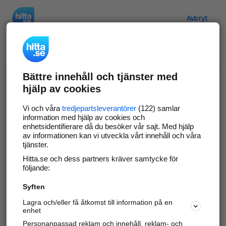
Hitta.se
Avbryt
Verifiera ditt företag
Bättre innehåll och tjänster med
Gör som
69 574
företag
- ta kontroll över din
hjälp av cookies
företagssida på hitta.se och syns bättre mot
kunder i ditt närområde. Helt kostnadsfritt.
Vi och våra
tredjepartsleverantörer
(122) samlar
information med hjälp av cookies och
enhetsidentifierare då du besöker vår sajt. Med hjälp
av informationen kan vi utveckla vårt innehåll och våra
tjänster.
Uppdatera din företagsinformation
Hitta.se och dess partners kräver samtycke för
Svara på och hantera dina omdömen
följande:
Syften
Gå vidare
Lagra och/eller få åtkomst till information på en
enhet
Personanpassad reklam och innehåll, reklam- och