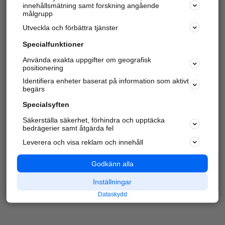
innehållsmätning samt forskning angående
Har du redan verifierat ditt företag?
Logga in
målgrupp
Utveckla och förbättra tjänster
Specialfunktioner
Varje vecka besöker du och
4 miljoner
andra
Använda exakta uppgifter om geografisk
positionering
härliga användare oss för att hitta rätt lokal
information om företag, privatpersoner och
Identifiera enheter baserat på information som aktivt
platser.
begärs
Specialsyften
Säkerställa säkerhet, förhindra och upptäcka
bedrägerier samt åtgärda fel
Leverera och visa reklam och innehåll
Godkänn alla
Inställningar
Dataskydd