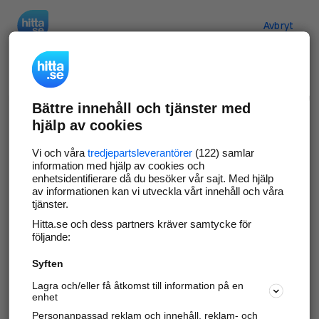
Hitta.se
Avbryt
Verifiera ditt företag
Bättre innehåll och tjänster med
Gör som
69 563
företag
- ta kontroll över din
hjälp av cookies
företagssida på hitta.se och syns bättre mot
kunder i ditt närområde. Helt kostnadsfritt.
Vi och våra
tredjepartsleverantörer
(122) samlar
information med hjälp av cookies och
enhetsidentifierare då du besöker vår sajt. Med hjälp
av informationen kan vi utveckla vårt innehåll och våra
tjänster.
Uppdatera din företagsinformation
Hitta.se och dess partners kräver samtycke för
Svara på och hantera dina omdömen
följande:
Syften
Gå vidare
Lagra och/eller få åtkomst till information på en
enhet
Personanpassad reklam och innehåll, reklam- och