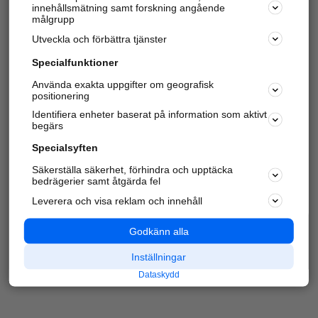
innehållsmätning samt forskning angående
Har du redan verifierat ditt företag?
Logga in
målgrupp
Utveckla och förbättra tjänster
Specialfunktioner
Varje vecka besöker du och
4 miljoner
andra
Använda exakta uppgifter om geografisk
positionering
härliga användare oss för att hitta rätt lokal
information om företag, privatpersoner och
Identifiera enheter baserat på information som aktivt
platser.
begärs
Specialsyften
Säkerställa säkerhet, förhindra och upptäcka
bedrägerier samt åtgärda fel
Leverera och visa reklam och innehåll
Godkänn alla
Inställningar
Dataskydd