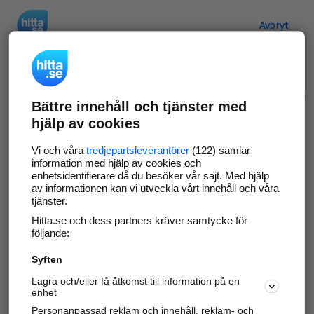
Hitta.se
Avbryt
Verifiera ditt företag
Bättre innehåll och tjänster med
Gör som
69 550
företag
- ta kontroll över din
hjälp av cookies
företagssida på hitta.se och syns bättre mot
kunder i ditt närområde. Helt kostnadsfritt.
Vi och våra
tredjepartsleverantörer
(122) samlar
information med hjälp av cookies och
enhetsidentifierare då du besöker vår sajt. Med hjälp
av informationen kan vi utveckla vårt innehåll och våra
tjänster.
Uppdatera din företagsinformation
Hitta.se och dess partners kräver samtycke för
Svara på och hantera dina omdömen
följande:
Syften
Gå vidare
Lagra och/eller få åtkomst till information på en
enhet
Personanpassad reklam och innehåll, reklam- och