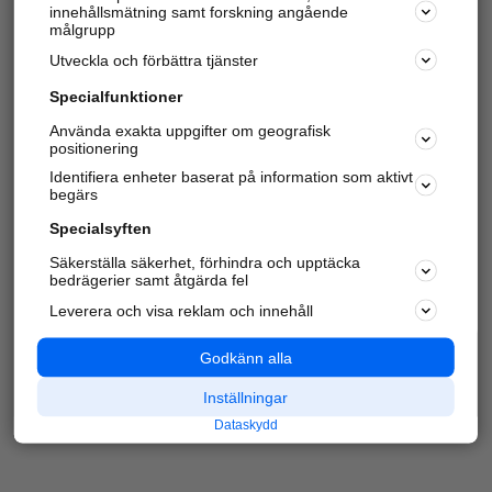
innehållsmätning samt forskning angående
Har du redan verifierat ditt företag?
Logga in
målgrupp
Utveckla och förbättra tjänster
Specialfunktioner
Varje vecka besöker du och
4 miljoner
andra
Använda exakta uppgifter om geografisk
positionering
härliga användare oss för att hitta rätt lokal
information om företag, privatpersoner och
Identifiera enheter baserat på information som aktivt
platser.
begärs
Specialsyften
Säkerställa säkerhet, förhindra och upptäcka
bedrägerier samt åtgärda fel
Leverera och visa reklam och innehåll
Godkänn alla
Inställningar
Dataskydd