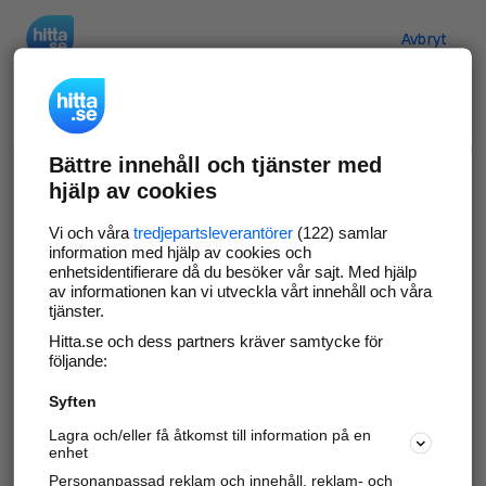
Hitta.se
Avbryt
Verifiera ditt företag
Bättre innehåll och tjänster med
Gör som
69 549
företag
- ta kontroll över din
hjälp av cookies
företagssida på hitta.se och syns bättre mot
kunder i ditt närområde. Helt kostnadsfritt.
Vi och våra
tredjepartsleverantörer
(122) samlar
information med hjälp av cookies och
enhetsidentifierare då du besöker vår sajt. Med hjälp
av informationen kan vi utveckla vårt innehåll och våra
tjänster.
Uppdatera din företagsinformation
Hitta.se och dess partners kräver samtycke för
Svara på och hantera dina omdömen
följande:
Syften
Gå vidare
Lagra och/eller få åtkomst till information på en
enhet
Personanpassad reklam och innehåll, reklam- och