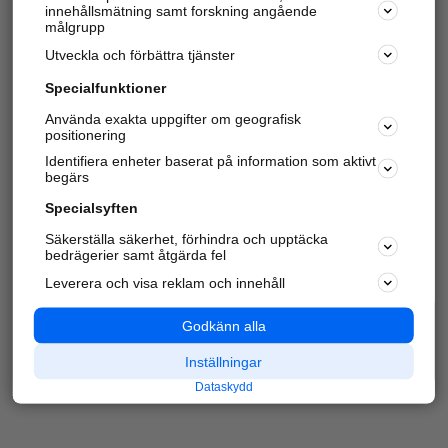
innehållsmätning samt forskning angående
Har du redan verifierat ditt företag?
Logga in
målgrupp
Utveckla och förbättra tjänster
Specialfunktioner
Varje vecka besöker du och
4 miljoner
andra
Använda exakta uppgifter om geografisk
positionering
härliga användare oss för att hitta rätt lokal
information om företag, privatpersoner och
Identifiera enheter baserat på information som aktivt
platser.
begärs
Specialsyften
Säkerställa säkerhet, förhindra och upptäcka
bedrägerier samt åtgärda fel
Leverera och visa reklam och innehåll
Godkänn alla
Inställningar
Dataskydd