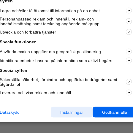
Syften
Lagra och/eller få åtkomst till information på en enhet
Personanpassad reklam och innehåll, reklam- och
innehållsmätning samt forskning angående målgrupp
Varje vecka besöker du och
4 miljoner
andra härliga användar
Utveckla och förbättra tjänster
oss för att hitta rätt lokal information om företag,
privatpersoner och platser.
Specialfunktioner
Använda exakta uppgifter om geografisk positionering
Identifiera enheter baserat på information som aktivt begärs
Specialsyften
Säkerställa säkerhet, förhindra och upptäcka bedrägerier samt
åtgärda fel
Leverera och visa reklam och innehåll
Dataskydd
Inställningar
Godkänn alla