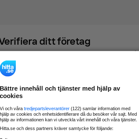
Verifiera ditt företag
Gör som
69 546
företag
- ta kontroll över din företagssida på
hitta.se och syns bättre mot kunder i ditt närområde. Helt
kostnadsfritt.
Bättre innehåll och tjänster med hjälp av
Uppdatera din
Svara på och hantera dina
cookies
företagsinformation
omdömen
Gå vidare
Vi och våra
tredjepartsleverantörer
(122) samlar information med
hjälp av cookies och enhetsidentifierare då du besöker vår sajt. Med
hjälp av informationen kan vi utveckla vårt innehåll och våra tjänster.
Hitta.se och dess partners kräver samtycke för följande:
Har du redan verifierat ditt företag?
Logga in