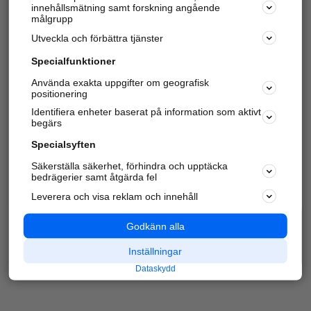
innehållsmätning samt forskning angående
Har du redan verifierat ditt företag?
Logga in
målgrupp
Utveckla och förbättra tjänster
Specialfunktioner
Varje vecka besöker du och
4 miljoner
andra
Använda exakta uppgifter om geografisk
positionering
härliga användare oss för att hitta rätt lokal
information om företag, privatpersoner och
Identifiera enheter baserat på information som aktivt
platser.
begärs
Specialsyften
Säkerställa säkerhet, förhindra och upptäcka
bedrägerier samt åtgärda fel
Leverera och visa reklam och innehåll
Godkänn alla
Inställningar
Dataskydd