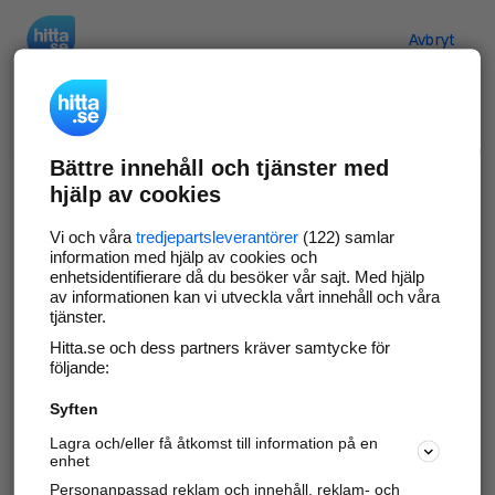
Hitta.se
Avbryt
Verifiera ditt företag
Bättre innehåll och tjänster med
Gör som
69 558
företag
- ta kontroll över din
hjälp av cookies
företagssida på hitta.se och syns bättre mot
kunder i ditt närområde. Helt kostnadsfritt.
Vi och våra
tredjepartsleverantörer
(122) samlar
information med hjälp av cookies och
enhetsidentifierare då du besöker vår sajt. Med hjälp
av informationen kan vi utveckla vårt innehåll och våra
tjänster.
Uppdatera din företagsinformation
Hitta.se och dess partners kräver samtycke för
Svara på och hantera dina omdömen
följande:
Syften
Gå vidare
Lagra och/eller få åtkomst till information på en
enhet
Personanpassad reklam och innehåll, reklam- och