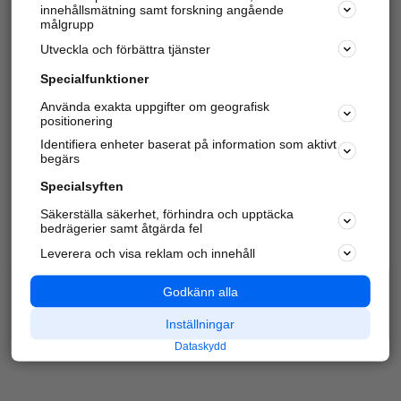
innehållsmätning samt forskning angående
Har du redan verifierat ditt företag?
Logga in
målgrupp
Utveckla och förbättra tjänster
Specialfunktioner
Varje vecka besöker du och
4 miljoner
andra
Använda exakta uppgifter om geografisk
positionering
härliga användare oss för att hitta rätt lokal
information om företag, privatpersoner och
Identifiera enheter baserat på information som aktivt
platser.
begärs
Specialsyften
Säkerställa säkerhet, förhindra och upptäcka
bedrägerier samt åtgärda fel
Leverera och visa reklam och innehåll
Godkänn alla
Inställningar
Dataskydd