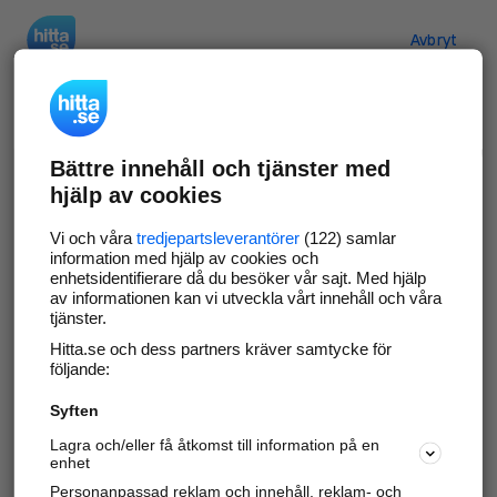
Hitta.se
Avbryt
Verifiera ditt företag
Bättre innehåll och tjänster med
Gör som
69 551
företag
- ta kontroll över din
hjälp av cookies
företagssida på hitta.se och syns bättre mot
kunder i ditt närområde. Helt kostnadsfritt.
Vi och våra
tredjepartsleverantörer
(122) samlar
information med hjälp av cookies och
enhetsidentifierare då du besöker vår sajt. Med hjälp
av informationen kan vi utveckla vårt innehåll och våra
tjänster.
Uppdatera din företagsinformation
Hitta.se och dess partners kräver samtycke för
Svara på och hantera dina omdömen
följande:
Syften
Gå vidare
Lagra och/eller få åtkomst till information på en
enhet
Personanpassad reklam och innehåll, reklam- och