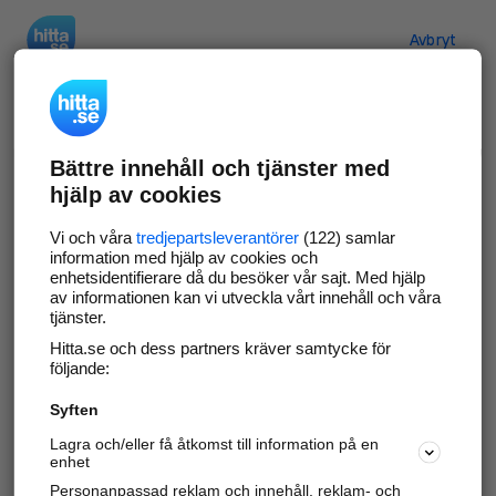
Hitta.se
Avbryt
Verifiera ditt företag
Bättre innehåll och tjänster med
Gör som
69 539
företag
- ta kontroll över din
hjälp av cookies
företagssida på hitta.se och syns bättre mot
kunder i ditt närområde. Helt kostnadsfritt.
Vi och våra
tredjepartsleverantörer
(122) samlar
information med hjälp av cookies och
enhetsidentifierare då du besöker vår sajt. Med hjälp
av informationen kan vi utveckla vårt innehåll och våra
tjänster.
Uppdatera din företagsinformation
Hitta.se och dess partners kräver samtycke för
Svara på och hantera dina omdömen
följande:
Syften
Gå vidare
Lagra och/eller få åtkomst till information på en
enhet
Personanpassad reklam och innehåll, reklam- och