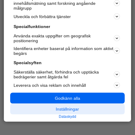
innehållsmätning samt forskning angående
Har du redan verifierat ditt företag?
Logga in
målgrupp
Utveckla och förbättra tjänster
Specialfunktioner
Varje vecka besöker du och
4 miljoner
andra
Använda exakta uppgifter om geografisk
positionering
härliga användare oss för att hitta rätt lokal
information om företag, privatpersoner och
Identifiera enheter baserat på information som aktivt
platser.
begärs
Specialsyften
Säkerställa säkerhet, förhindra och upptäcka
bedrägerier samt åtgärda fel
Leverera och visa reklam och innehåll
Godkänn alla
Inställningar
Dataskydd