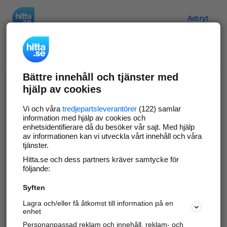
Hitta.se
Avbryt
Verifiera ditt företag
Bättre innehåll och tjänster med
Gör som
69 549
företag
- ta kontroll över din
hjälp av cookies
företagssida på hitta.se och syns bättre mot
kunder i ditt närområde. Helt kostnadsfritt.
Vi och våra
tredjepartsleverantörer
(122) samlar
information med hjälp av cookies och
enhetsidentifierare då du besöker vår sajt. Med hjälp
av informationen kan vi utveckla vårt innehåll och våra
tjänster.
Uppdatera din företagsinformation
Hitta.se och dess partners kräver samtycke för
Svara på och hantera dina omdömen
följande:
Syften
Gå vidare
Lagra och/eller få åtkomst till information på en
enhet
Personanpassad reklam och innehåll, reklam- och