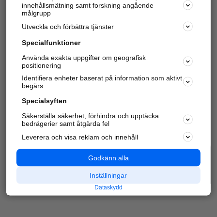
innehållsmätning samt forskning angående
Har du redan verifierat ditt företag?
Logga in
målgrupp
Utveckla och förbättra tjänster
Specialfunktioner
Varje vecka besöker du och
4 miljoner
andra
Använda exakta uppgifter om geografisk
positionering
härliga användare oss för att hitta rätt lokal
information om företag, privatpersoner och
Identifiera enheter baserat på information som aktivt
platser.
begärs
Specialsyften
Säkerställa säkerhet, förhindra och upptäcka
bedrägerier samt åtgärda fel
Leverera och visa reklam och innehåll
Godkänn alla
Inställningar
Dataskydd