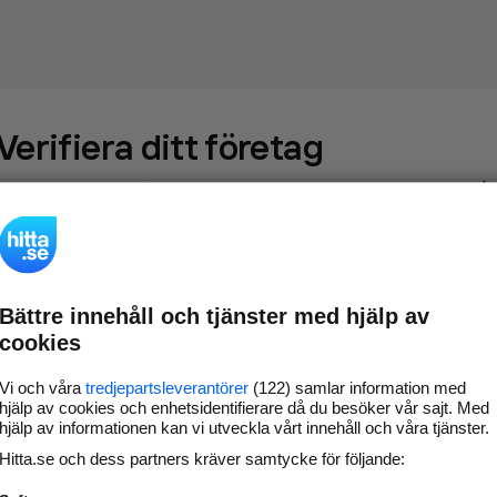
Verifiera ditt företag
Gör som
69 549
företag
- ta kontroll över din företagssida på
hitta.se och syns bättre mot kunder i ditt närområde. Helt
kostnadsfritt.
Bättre innehåll och tjänster med hjälp av
Uppdatera din
Svara på och hantera dina
cookies
företagsinformation
omdömen
Gå vidare
Vi och våra
tredjepartsleverantörer
(122) samlar information med
hjälp av cookies och enhetsidentifierare då du besöker vår sajt. Med
hjälp av informationen kan vi utveckla vårt innehåll och våra tjänster.
Hitta.se och dess partners kräver samtycke för följande:
Har du redan verifierat ditt företag?
Logga in