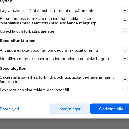
Syften
Lagra och/eller få åtkomst till information på en enhet
Personanpassad reklam och innehåll, reklam- och
innehållsmätning samt forskning angående målgrupp
Varje vecka besöker du och
4 miljoner
andra härliga användar
Utveckla och förbättra tjänster
oss för att hitta rätt lokal information om företag,
privatpersoner och platser.
Specialfunktioner
Använda exakta uppgifter om geografisk positionering
Identifiera enheter baserat på information som aktivt begärs
Specialsyften
Säkerställa säkerhet, förhindra och upptäcka bedrägerier samt
åtgärda fel
Leverera och visa reklam och innehåll
Dataskydd
Inställningar
Godkänn alla