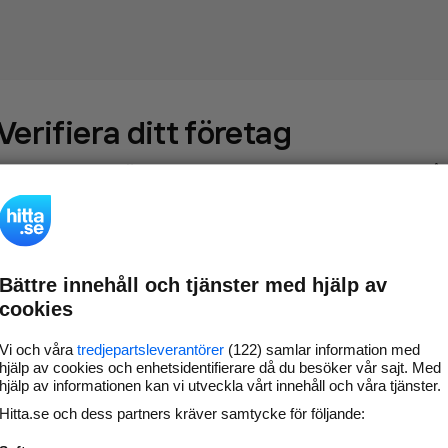
Verifiera ditt företag
Gör som
69 547
företag
- ta kontroll över din företagssida på
hitta.se och syns bättre mot kunder i ditt närområde. Helt
kostnadsfritt.
Bättre innehåll och tjänster med hjälp av
Uppdatera din
Svara på och hantera dina
cookies
företagsinformation
omdömen
Gå vidare
Vi och våra
tredjepartsleverantörer
(122) samlar information med
hjälp av cookies och enhetsidentifierare då du besöker vår sajt. Med
hjälp av informationen kan vi utveckla vårt innehåll och våra tjänster.
Hitta.se och dess partners kräver samtycke för följande:
Har du redan verifierat ditt företag?
Logga in