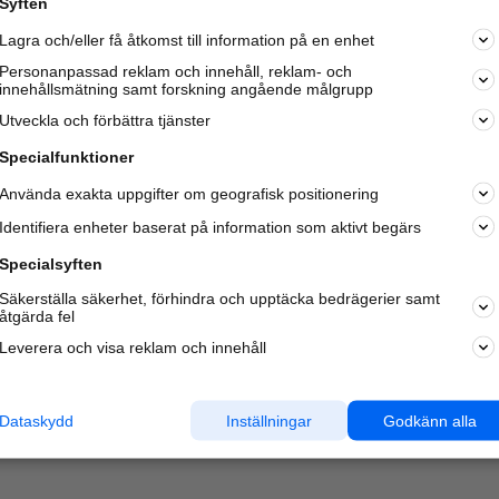
Syften
Lagra och/eller få åtkomst till information på en enhet
Personanpassad reklam och innehåll, reklam- och
innehållsmätning samt forskning angående målgrupp
Varje vecka besöker du och
4 miljoner
andra härliga användar
Utveckla och förbättra tjänster
oss för att hitta rätt lokal information om företag,
privatpersoner och platser.
Specialfunktioner
Använda exakta uppgifter om geografisk positionering
Identifiera enheter baserat på information som aktivt begärs
Specialsyften
Säkerställa säkerhet, förhindra och upptäcka bedrägerier samt
åtgärda fel
Leverera och visa reklam och innehåll
Dataskydd
Inställningar
Godkänn alla