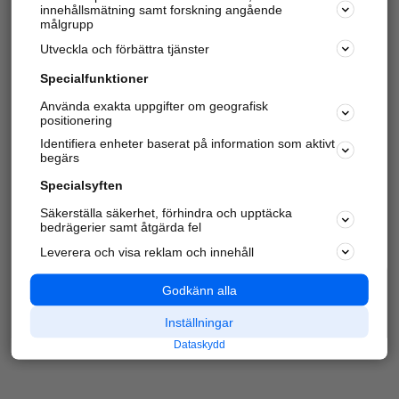
innehållsmätning samt forskning angående
Har du redan verifierat ditt företag?
Logga in
målgrupp
Utveckla och förbättra tjänster
Specialfunktioner
Varje vecka besöker du och
4 miljoner
andra
Använda exakta uppgifter om geografisk
positionering
härliga användare oss för att hitta rätt lokal
information om företag, privatpersoner och
Identifiera enheter baserat på information som aktivt
platser.
begärs
Specialsyften
Säkerställa säkerhet, förhindra och upptäcka
bedrägerier samt åtgärda fel
Leverera och visa reklam och innehåll
Godkänn alla
Inställningar
Dataskydd