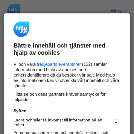
Hitta.se
Avbryt
Verifiera ditt företag
Bättre innehåll och tjänster med
Gör som
69 573
företag
- ta kontroll över din
hjälp av cookies
företagssida på hitta.se och syns bättre mot
kunder i ditt närområde. Helt kostnadsfritt.
Vi och våra
tredjepartsleverantörer
(122) samlar
information med hjälp av cookies och
enhetsidentifierare då du besöker vår sajt. Med hjälp
av informationen kan vi utveckla vårt innehåll och våra
tjänster.
Uppdatera din företagsinformation
Hitta.se och dess partners kräver samtycke för
Svara på och hantera dina omdömen
följande:
Syften
Gå vidare
Lagra och/eller få åtkomst till information på en
enhet
Personanpassad reklam och innehåll, reklam- och