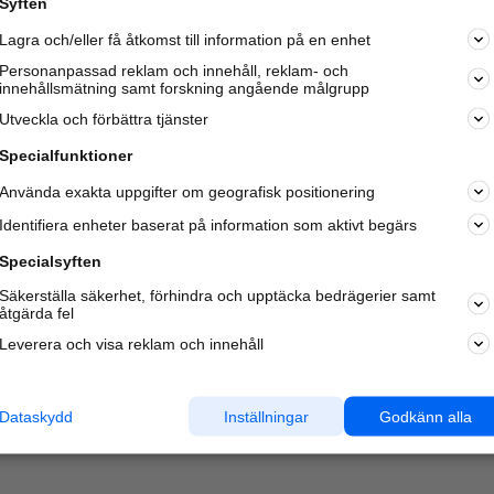
Syften
Lagra och/eller få åtkomst till information på en enhet
Personanpassad reklam och innehåll, reklam- och
innehållsmätning samt forskning angående målgrupp
Varje vecka besöker du och
4 miljoner
andra härliga användar
Utveckla och förbättra tjänster
oss för att hitta rätt lokal information om företag,
privatpersoner och platser.
Specialfunktioner
Använda exakta uppgifter om geografisk positionering
Identifiera enheter baserat på information som aktivt begärs
Specialsyften
Säkerställa säkerhet, förhindra och upptäcka bedrägerier samt
åtgärda fel
Leverera och visa reklam och innehåll
Dataskydd
Inställningar
Godkänn alla