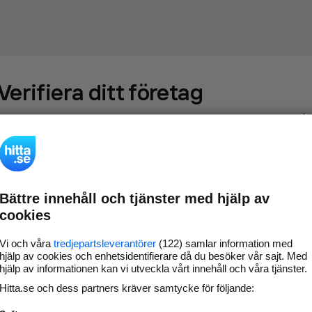
Verifiera ditt företag
Gör som
69 547
företag
- ta kontroll över din företagssida på
hitta.se och syns bättre mot kunder i ditt närområde. Helt
kostnadsfritt.
Bättre innehåll och tjänster med hjälp av
Uppdatera din
Svara på och hantera dina
cookies
företagsinformation
omdömen
Gå vidare
Vi och våra
tredjepartsleverantörer
(122) samlar information med
hjälp av cookies och enhetsidentifierare då du besöker vår sajt. Med
hjälp av informationen kan vi utveckla vårt innehåll och våra tjänster.
Hitta.se och dess partners kräver samtycke för följande:
Har du redan verifierat ditt företag?
Logga in