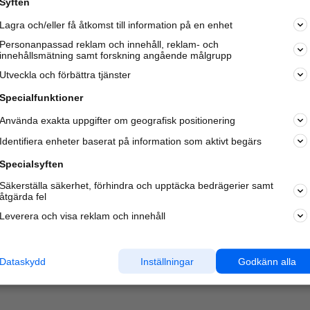
Syften
Lagra och/eller få åtkomst till information på en enhet
Personanpassad reklam och innehåll, reklam- och
innehållsmätning samt forskning angående målgrupp
Varje vecka besöker du och
4 miljoner
andra härliga användar
Utveckla och förbättra tjänster
oss för att hitta rätt lokal information om företag,
privatpersoner och platser.
Specialfunktioner
Använda exakta uppgifter om geografisk positionering
Identifiera enheter baserat på information som aktivt begärs
Specialsyften
Säkerställa säkerhet, förhindra och upptäcka bedrägerier samt
åtgärda fel
Leverera och visa reklam och innehåll
Dataskydd
Inställningar
Godkänn alla