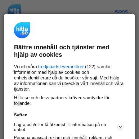
Hitta.se
Avbryt
Verifiera ditt företag
Bättre innehåll och tjänster med
Gör som
69 547
företag
- ta kontroll över din
hjälp av cookies
företagssida på hitta.se och syns bättre mot
kunder i ditt närområde. Helt kostnadsfritt.
Vi och våra
tredjepartsleverantörer
(122) samlar
information med hjälp av cookies och
enhetsidentifierare då du besöker vår sajt. Med hjälp
av informationen kan vi utveckla vårt innehåll och våra
tjänster.
Uppdatera din företagsinformation
Hitta.se och dess partners kräver samtycke för
Svara på och hantera dina omdömen
följande:
Syften
Gå vidare
Lagra och/eller få åtkomst till information på en
enhet
Personanpassad reklam och innehåll, reklam- och