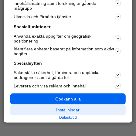
innehållsmätning samt forskning angående
Har du redan verifierat ditt företag?
Logga in
målgrupp
Utveckla och förbättra tjänster
Specialfunktioner
Varje vecka besöker du och
4 miljoner
andra
Använda exakta uppgifter om geografisk
positionering
härliga användare oss för att hitta rätt lokal
information om företag, privatpersoner och
Identifiera enheter baserat på information som aktivt
platser.
begärs
Specialsyften
Säkerställa säkerhet, förhindra och upptäcka
bedrägerier samt åtgärda fel
Leverera och visa reklam och innehåll
Godkänn alla
Inställningar
Dataskydd