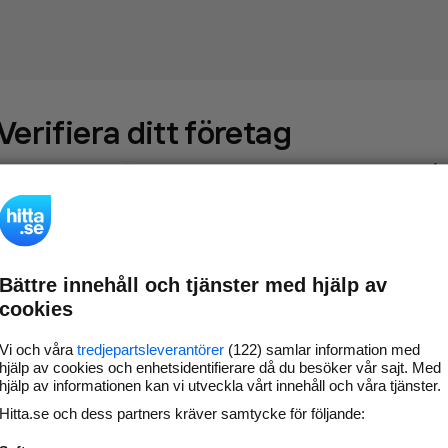
Verifiera ditt företag
Gör som
69 573
företag
- ta kontroll över din företagssida på
hitta.se och syns bättre mot kunder i ditt närområde. Helt
kostnadsfritt.
Bättre innehåll och tjänster med hjälp av
Uppdatera din
Svara på och hantera dina
cookies
företagsinformation
omdömen
Gå vidare
Vi och våra
tredjepartsleverantörer
(122) samlar information med
hjälp av cookies och enhetsidentifierare då du besöker vår sajt. Med
hjälp av informationen kan vi utveckla vårt innehåll och våra tjänster.
Hitta.se och dess partners kräver samtycke för följande:
Har du redan verifierat ditt företag?
Logga in