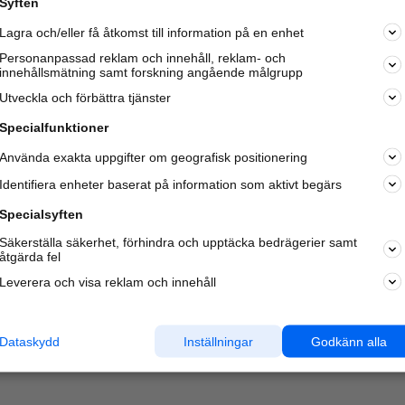
Syften
Lagra och/eller få åtkomst till information på en enhet
Personanpassad reklam och innehåll, reklam- och
innehållsmätning samt forskning angående målgrupp
Varje vecka besöker du och
4 miljoner
andra härliga användar
Utveckla och förbättra tjänster
oss för att hitta rätt lokal information om företag,
privatpersoner och platser.
Specialfunktioner
Använda exakta uppgifter om geografisk positionering
Identifiera enheter baserat på information som aktivt begärs
Specialsyften
Säkerställa säkerhet, förhindra och upptäcka bedrägerier samt
åtgärda fel
Leverera och visa reklam och innehåll
Dataskydd
Inställningar
Godkänn alla