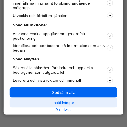
innehållsmätning samt forskning angående
Har du redan verifierat ditt företag?
Logga in
målgrupp
Utveckla och förbättra tjänster
Specialfunktioner
Varje vecka besöker du och
4 miljoner
andra
Använda exakta uppgifter om geografisk
positionering
härliga användare oss för att hitta rätt lokal
information om företag, privatpersoner och
Identifiera enheter baserat på information som aktivt
platser.
begärs
Specialsyften
Säkerställa säkerhet, förhindra och upptäcka
bedrägerier samt åtgärda fel
Leverera och visa reklam och innehåll
Godkänn alla
Inställningar
Dataskydd