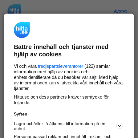
Hitta.se
Avbryt
Verifiera ditt företag
Bättre innehåll och tjänster med
Gör som
69 533
företag
- ta kontroll över din
hjälp av cookies
företagssida på hitta.se och syns bättre mot
kunder i ditt närområde. Helt kostnadsfritt.
Vi och våra
tredjepartsleverantörer
(122) samlar
information med hjälp av cookies och
enhetsidentifierare då du besöker vår sajt. Med hjälp
av informationen kan vi utveckla vårt innehåll och våra
tjänster.
Uppdatera din företagsinformation
Hitta.se och dess partners kräver samtycke för
Svara på och hantera dina omdömen
följande:
Syften
Gå vidare
Lagra och/eller få åtkomst till information på en
enhet
Personanpassad reklam och innehåll, reklam- och