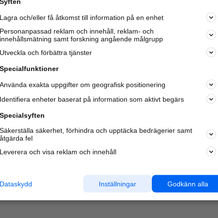
Syften
Lagra och/eller få åtkomst till information på en enhet
Personanpassad reklam och innehåll, reklam- och
innehållsmätning samt forskning angående målgrupp
Varje vecka besöker du och
4 miljoner
andra härliga användar
Utveckla och förbättra tjänster
oss för att hitta rätt lokal information om företag,
privatpersoner och platser.
Specialfunktioner
Använda exakta uppgifter om geografisk positionering
Identifiera enheter baserat på information som aktivt begärs
Specialsyften
Säkerställa säkerhet, förhindra och upptäcka bedrägerier samt
åtgärda fel
Leverera och visa reklam och innehåll
Dataskydd
Inställningar
Godkänn alla