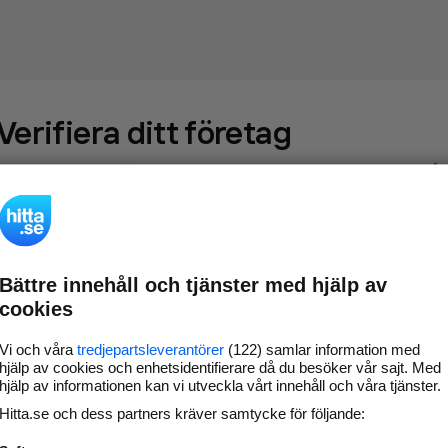
Verifiera ditt företag
Gör som
69 574
företag
- ta kontroll över din företagssida på
hitta.se och syns bättre mot kunder i ditt närområde. Helt
kostnadsfritt.
Bättre innehåll och tjänster med hjälp av
Uppdatera din
Svara på och hantera dina
cookies
företagsinformation
omdömen
Gå vidare
Vi och våra
tredjepartsleverantörer
(122) samlar information med
hjälp av cookies och enhetsidentifierare då du besöker vår sajt. Med
hjälp av informationen kan vi utveckla vårt innehåll och våra tjänster.
Hitta.se och dess partners kräver samtycke för följande:
Har du redan verifierat ditt företag?
Logga in