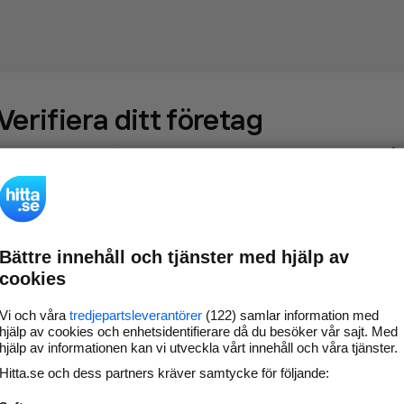
Verifiera ditt företag
Gör som
69 549
företag
- ta kontroll över din företagssida på
hitta.se och syns bättre mot kunder i ditt närområde. Helt
kostnadsfritt.
Bättre innehåll och tjänster med hjälp av
Uppdatera din
Svara på och hantera dina
cookies
företagsinformation
omdömen
Gå vidare
Vi och våra
tredjepartsleverantörer
(122) samlar information med
hjälp av cookies och enhetsidentifierare då du besöker vår sajt. Med
hjälp av informationen kan vi utveckla vårt innehåll och våra tjänster.
Hitta.se och dess partners kräver samtycke för följande:
Har du redan verifierat ditt företag?
Logga in