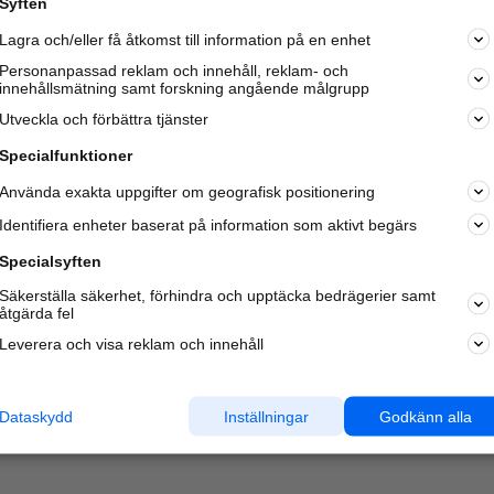
Syften
Lagra och/eller få åtkomst till information på en enhet
Personanpassad reklam och innehåll, reklam- och
innehållsmätning samt forskning angående målgrupp
Varje vecka besöker du och
4 miljoner
andra härliga användar
Utveckla och förbättra tjänster
oss för att hitta rätt lokal information om företag,
privatpersoner och platser.
Specialfunktioner
Använda exakta uppgifter om geografisk positionering
Identifiera enheter baserat på information som aktivt begärs
Specialsyften
Säkerställa säkerhet, förhindra och upptäcka bedrägerier samt
åtgärda fel
Leverera och visa reklam och innehåll
Dataskydd
Inställningar
Godkänn alla