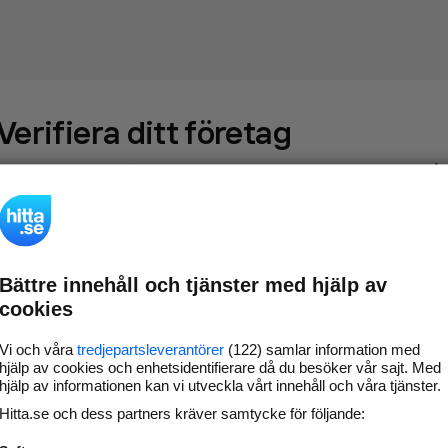
Verifiera ditt företag
Gör som
69 530
företag
- ta kontroll över din företagssida på
hitta.se och syns bättre mot kunder i ditt närområde. Helt
kostnadsfritt.
Bättre innehåll och tjänster med hjälp av
Uppdatera din
Svara på och hantera dina
cookies
företagsinformation
omdömen
Gå vidare
Vi och våra
tredjepartsleverantörer
(122) samlar information med
hjälp av cookies och enhetsidentifierare då du besöker vår sajt. Med
hjälp av informationen kan vi utveckla vårt innehåll och våra tjänster.
Hitta.se och dess partners kräver samtycke för följande:
Har du redan verifierat ditt företag?
Logga in