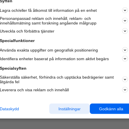
Syften
Lagra och/eller få åtkomst till information på en enhet
Personanpassad reklam och innehåll, reklam- och
innehållsmätning samt forskning angående målgrupp
Varje vecka besöker du och
4 miljoner
andra härliga användar
Utveckla och förbättra tjänster
oss för att hitta rätt lokal information om företag,
privatpersoner och platser.
Specialfunktioner
Använda exakta uppgifter om geografisk positionering
Identifiera enheter baserat på information som aktivt begärs
Specialsyften
Säkerställa säkerhet, förhindra och upptäcka bedrägerier samt
åtgärda fel
Leverera och visa reklam och innehåll
Dataskydd
Inställningar
Godkänn alla