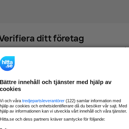
Verifiera ditt företag
Gör som
69 574
företag
- ta kontroll över din företagssida på
hitta.se och syns bättre mot kunder i ditt närområde. Helt
kostnadsfritt.
Bättre innehåll och tjänster med hjälp av
Uppdatera din
Svara på och hantera dina
cookies
företagsinformation
omdömen
Gå vidare
Vi och våra
tredjepartsleverantörer
(122) samlar information med
hjälp av cookies och enhetsidentifierare då du besöker vår sajt. Med
hjälp av informationen kan vi utveckla vårt innehåll och våra tjänster.
Hitta.se och dess partners kräver samtycke för följande:
Har du redan verifierat ditt företag?
Logga in