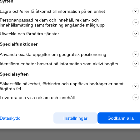
Syften
Lagra och/eller få åtkomst till information på en enhet
Personanpassad reklam och innehåll, reklam- och
innehållsmätning samt forskning angående målgrupp
Varje vecka besöker du och
4 miljoner
andra härliga användar
Utveckla och förbättra tjänster
oss för att hitta rätt lokal information om företag,
privatpersoner och platser.
Specialfunktioner
Använda exakta uppgifter om geografisk positionering
Identifiera enheter baserat på information som aktivt begärs
Specialsyften
Säkerställa säkerhet, förhindra och upptäcka bedrägerier samt
åtgärda fel
Leverera och visa reklam och innehåll
Dataskydd
Inställningar
Godkänn alla