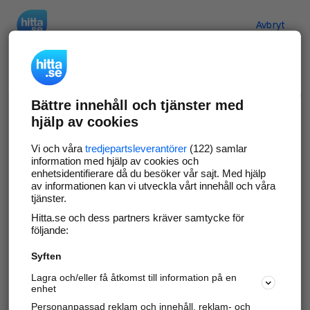
Hitta.se
Avbryt
Verifiera ditt företag
Bättre innehåll och tjänster med
Gör som
69 551
företag
- ta kontroll över din
hjälp av cookies
företagssida på hitta.se och syns bättre mot
kunder i ditt närområde. Helt kostnadsfritt.
Vi och våra
tredjepartsleverantörer
(122) samlar
information med hjälp av cookies och
enhetsidentifierare då du besöker vår sajt. Med hjälp
av informationen kan vi utveckla vårt innehåll och våra
tjänster.
Uppdatera din företagsinformation
Hitta.se och dess partners kräver samtycke för
Svara på och hantera dina omdömen
följande:
Syften
Gå vidare
Lagra och/eller få åtkomst till information på en
enhet
Personanpassad reklam och innehåll, reklam- och