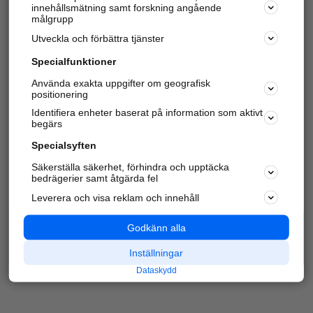
innehållsmätning samt forskning angående
Har du redan verifierat ditt företag?
Logga in
målgrupp
Utveckla och förbättra tjänster
Specialfunktioner
Varje vecka besöker du och
4 miljoner
andra
Använda exakta uppgifter om geografisk
positionering
härliga användare oss för att hitta rätt lokal
information om företag, privatpersoner och
Identifiera enheter baserat på information som aktivt
platser.
begärs
Specialsyften
Säkerställa säkerhet, förhindra och upptäcka
bedrägerier samt åtgärda fel
Leverera och visa reklam och innehåll
Godkänn alla
Inställningar
Dataskydd