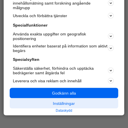
innehållsmätning samt forskning angående
Har du redan verifierat ditt företag?
Logga in
målgrupp
Utveckla och förbättra tjänster
Specialfunktioner
Varje vecka besöker du och
4 miljoner
andra
Använda exakta uppgifter om geografisk
positionering
härliga användare oss för att hitta rätt lokal
information om företag, privatpersoner och
Identifiera enheter baserat på information som aktivt
platser.
begärs
Specialsyften
Säkerställa säkerhet, förhindra och upptäcka
bedrägerier samt åtgärda fel
Leverera och visa reklam och innehåll
Godkänn alla
Inställningar
Dataskydd