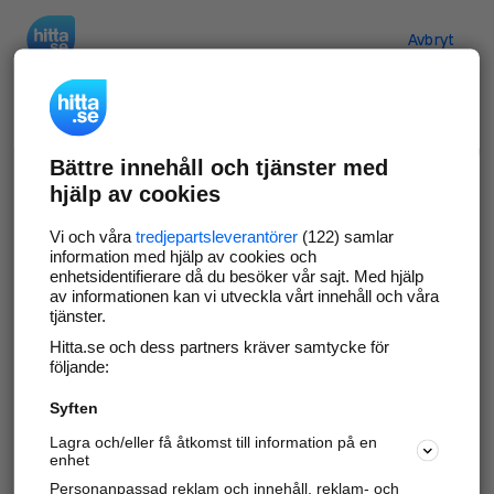
Hitta.se
Avbryt
Verifiera ditt företag
Bättre innehåll och tjänster med
Gör som
69 550
företag
- ta kontroll över din
hjälp av cookies
företagssida på hitta.se och syns bättre mot
kunder i ditt närområde. Helt kostnadsfritt.
Vi och våra
tredjepartsleverantörer
(122) samlar
information med hjälp av cookies och
enhetsidentifierare då du besöker vår sajt. Med hjälp
av informationen kan vi utveckla vårt innehåll och våra
tjänster.
Uppdatera din företagsinformation
Hitta.se och dess partners kräver samtycke för
Svara på och hantera dina omdömen
följande:
Syften
Gå vidare
Lagra och/eller få åtkomst till information på en
enhet
Personanpassad reklam och innehåll, reklam- och