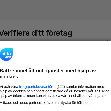
Verifiera ditt företag
Gör som
69 552
företag
- ta kontroll över din företagssida på
hitta.se och syns bättre mot kunder i ditt närområde. Helt
kostnadsfritt.
Bättre innehåll och tjänster med hjälp av
Uppdatera din
Svara på och hantera dina
cookies
företagsinformation
omdömen
Gå vidare
Vi och våra
tredjepartsleverantörer
(122) samlar information med
hjälp av cookies och enhetsidentifierare då du besöker vår sajt. Med
hjälp av informationen kan vi utveckla vårt innehåll och våra tjänster.
Hitta.se och dess partners kräver samtycke för följande:
Har du redan verifierat ditt företag?
Logga in