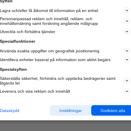
Syften
Lagra och/eller få åtkomst till information på en enhet
Personanpassad reklam och innehåll, reklam- och
innehållsmätning samt forskning angående målgrupp
Varje vecka besöker du och
4 miljoner
andra härliga användar
Utveckla och förbättra tjänster
oss för att hitta rätt lokal information om företag,
privatpersoner och platser.
Specialfunktioner
Använda exakta uppgifter om geografisk positionering
Identifiera enheter baserat på information som aktivt begärs
Specialsyften
Säkerställa säkerhet, förhindra och upptäcka bedrägerier samt
åtgärda fel
Leverera och visa reklam och innehåll
Dataskydd
Inställningar
Godkänn alla