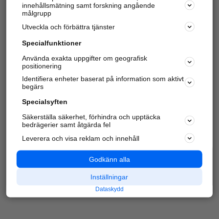
innehållsmätning samt forskning angående
Har du redan verifierat ditt företag?
Logga in
målgrupp
Utveckla och förbättra tjänster
Specialfunktioner
Varje vecka besöker du och
4 miljoner
andra
Använda exakta uppgifter om geografisk
positionering
härliga användare oss för att hitta rätt lokal
information om företag, privatpersoner och
Identifiera enheter baserat på information som aktivt
platser.
begärs
Specialsyften
Säkerställa säkerhet, förhindra och upptäcka
bedrägerier samt åtgärda fel
Leverera och visa reklam och innehåll
Godkänn alla
Inställningar
Dataskydd