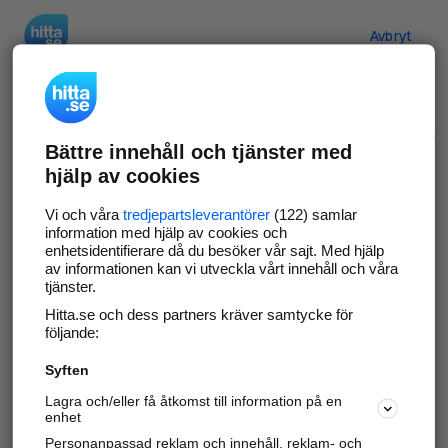
Hitta.se
Avbryt
Verifiera ditt företag
Bättre innehåll och tjänster med
Gör som
69 561
företag
- ta kontroll över din
hjälp av cookies
företagssida på hitta.se och syns bättre mot
kunder i ditt närområde. Helt kostnadsfritt.
Vi och våra
tredjepartsleverantörer
(122) samlar
information med hjälp av cookies och
enhetsidentifierare då du besöker vår sajt. Med hjälp
av informationen kan vi utveckla vårt innehåll och våra
tjänster.
Uppdatera din företagsinformation
Hitta.se och dess partners kräver samtycke för
Svara på och hantera dina omdömen
följande:
Syften
Gå vidare
Lagra och/eller få åtkomst till information på en
enhet
Personanpassad reklam och innehåll, reklam- och