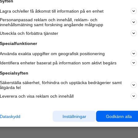
Syften
Lagra och/eller få åtkomst till information på en enhet
Personanpassad reklam och innehåll, reklam- och
innehållsmätning samt forskning angående målgrupp
Varje vecka besöker du och
4 miljoner
andra härliga användar
Utveckla och förbättra tjänster
oss för att hitta rätt lokal information om företag,
privatpersoner och platser.
Specialfunktioner
Använda exakta uppgifter om geografisk positionering
Identifiera enheter baserat på information som aktivt begärs
Specialsyften
Säkerställa säkerhet, förhindra och upptäcka bedrägerier samt
åtgärda fel
Leverera och visa reklam och innehåll
Dataskydd
Inställningar
Godkänn alla