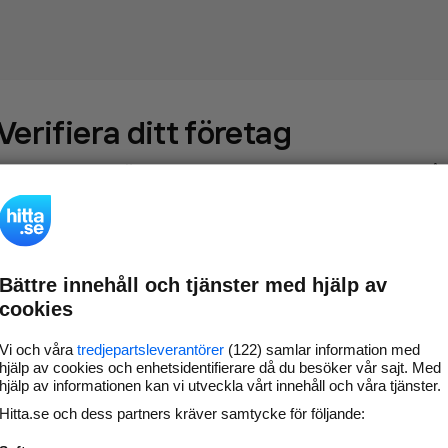
Verifiera ditt företag
Gör som
69 567
företag
- ta kontroll över din företagssida på
hitta.se och syns bättre mot kunder i ditt närområde. Helt
kostnadsfritt.
Bättre innehåll och tjänster med hjälp av
Uppdatera din
Svara på och hantera dina
cookies
företagsinformation
omdömen
Gå vidare
Vi och våra
tredjepartsleverantörer
(122) samlar information med
hjälp av cookies och enhetsidentifierare då du besöker vår sajt. Med
hjälp av informationen kan vi utveckla vårt innehåll och våra tjänster.
Hitta.se och dess partners kräver samtycke för följande:
Har du redan verifierat ditt företag?
Logga in