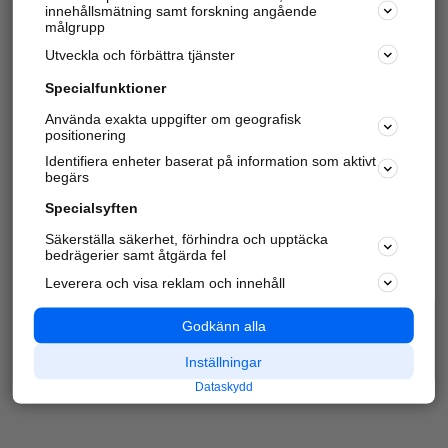
innehållsmätning samt forskning angående
Har du redan verifierat ditt företag?
Logga in
målgrupp
Utveckla och förbättra tjänster
Specialfunktioner
Varje vecka besöker du och
4 miljoner
andra
Använda exakta uppgifter om geografisk
positionering
härliga användare oss för att hitta rätt lokal
information om företag, privatpersoner och
Identifiera enheter baserat på information som aktivt
platser.
begärs
Specialsyften
Säkerställa säkerhet, förhindra och upptäcka
bedrägerier samt åtgärda fel
Leverera och visa reklam och innehåll
Godkänn alla
Inställningar
Dataskydd