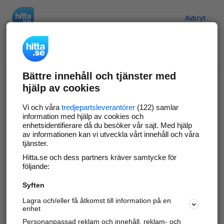
Hitta.se
Avbryt
Verifiera ditt företag
Bättre innehåll och tjänster med
Gör som
69 551
företag
- ta kontroll över din
hjälp av cookies
företagssida på hitta.se och syns bättre mot
kunder i ditt närområde. Helt kostnadsfritt.
Vi och våra
tredjepartsleverantörer
(122) samlar
information med hjälp av cookies och
enhetsidentifierare då du besöker vår sajt. Med hjälp
av informationen kan vi utveckla vårt innehåll och våra
tjänster.
Uppdatera din företagsinformation
Hitta.se och dess partners kräver samtycke för
Svara på och hantera dina omdömen
följande:
Syften
Gå vidare
Lagra och/eller få åtkomst till information på en
enhet
Personanpassad reklam och innehåll, reklam- och