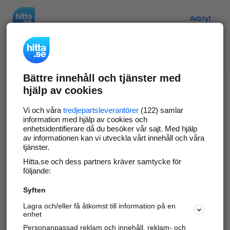
Hitta.se
Avbryt
Verifiera ditt företag
Bättre innehåll och tjänster med
Gör som
69 550
företag
- ta kontroll över din
hjälp av cookies
företagssida på hitta.se och syns bättre mot
kunder i ditt närområde. Helt kostnadsfritt.
Vi och våra
tredjepartsleverantörer
(122) samlar
information med hjälp av cookies och
enhetsidentifierare då du besöker vår sajt. Med hjälp
av informationen kan vi utveckla vårt innehåll och våra
tjänster.
Uppdatera din företagsinformation
Hitta.se och dess partners kräver samtycke för
Svara på och hantera dina omdömen
följande:
Syften
Gå vidare
Lagra och/eller få åtkomst till information på en
enhet
Personanpassad reklam och innehåll, reklam- och