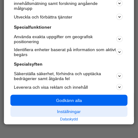
innehållsmätning samt forskning angående
Har du redan verifierat ditt företag?
Logga in
målgrupp
Utveckla och förbättra tjänster
Specialfunktioner
Varje vecka besöker du och
4 miljoner
andra
Använda exakta uppgifter om geografisk
positionering
härliga användare oss för att hitta rätt lokal
information om företag, privatpersoner och
Identifiera enheter baserat på information som aktivt
platser.
begärs
Specialsyften
Säkerställa säkerhet, förhindra och upptäcka
bedrägerier samt åtgärda fel
Leverera och visa reklam och innehåll
Godkänn alla
Inställningar
Dataskydd