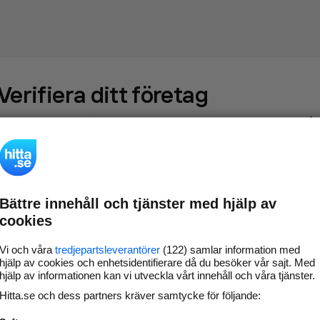
Verifiera ditt företag
Gör som
69 538
företag
- ta kontroll över din företagssida på
hitta.se och syns bättre mot kunder i ditt närområde. Helt
kostnadsfritt.
Bättre innehåll och tjänster med hjälp av
Uppdatera din
Svara på och hantera dina
cookies
företagsinformation
omdömen
Gå vidare
Vi och våra
tredjepartsleverantörer
(122) samlar information med
hjälp av cookies och enhetsidentifierare då du besöker vår sajt. Med
hjälp av informationen kan vi utveckla vårt innehåll och våra tjänster.
Hitta.se och dess partners kräver samtycke för följande:
Har du redan verifierat ditt företag?
Logga in