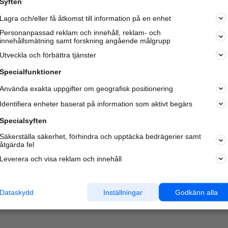
Syften
Lagra och/eller få åtkomst till information på en enhet
Personanpassad reklam och innehåll, reklam- och
innehållsmätning samt forskning angående målgrupp
Varje vecka besöker du och
4 miljoner
andra härliga användar
Utveckla och förbättra tjänster
oss för att hitta rätt lokal information om företag,
privatpersoner och platser.
Specialfunktioner
Använda exakta uppgifter om geografisk positionering
Identifiera enheter baserat på information som aktivt begärs
Specialsyften
Säkerställa säkerhet, förhindra och upptäcka bedrägerier samt
åtgärda fel
Leverera och visa reklam och innehåll
Dataskydd
Inställningar
Godkänn alla