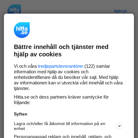
Hitta.se
Avbryt
Verifiera ditt företag
Bättre innehåll och tjänster med
Gör som
69 531
företag
- ta kontroll över din
hjälp av cookies
företagssida på hitta.se och syns bättre mot
kunder i ditt närområde. Helt kostnadsfritt.
Vi och våra
tredjepartsleverantörer
(122) samlar
information med hjälp av cookies och
enhetsidentifierare då du besöker vår sajt. Med hjälp
av informationen kan vi utveckla vårt innehåll och våra
tjänster.
Uppdatera din företagsinformation
Hitta.se och dess partners kräver samtycke för
Svara på och hantera dina omdömen
följande:
Syften
Gå vidare
Lagra och/eller få åtkomst till information på en
enhet
Personanpassad reklam och innehåll, reklam- och