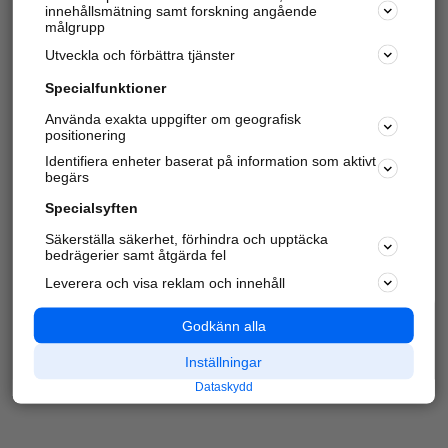
innehållsmätning samt forskning angående
Har du redan verifierat ditt företag?
Logga in
målgrupp
Utveckla och förbättra tjänster
Specialfunktioner
Varje vecka besöker du och
4 miljoner
andra
Använda exakta uppgifter om geografisk
positionering
härliga användare oss för att hitta rätt lokal
information om företag, privatpersoner och
Identifiera enheter baserat på information som aktivt
platser.
begärs
Specialsyften
Säkerställa säkerhet, förhindra och upptäcka
bedrägerier samt åtgärda fel
Leverera och visa reklam och innehåll
Godkänn alla
Inställningar
Dataskydd